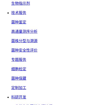
生物指示剂
技术服务
菌种鉴定
高通量测序分析
菌株分型与溯源
菌种安全性评价
专题服务
细胞检定
菌种保藏
定制加工
科研开发