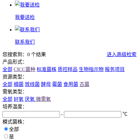
我要送检
联系我们
您搜索到：0 个结果
进入高级检索
产品形式：
全部
CICC菌种
标准菌株
质控样品
生物指示物
服务项目
资源类型：
全部
细菌
放线菌
酵母
霉菌
食用菌
古菌
需氧类型：
全部
好氧
厌氧
微需氧
培养温度：
-
℃
模式菌株：
全部
是