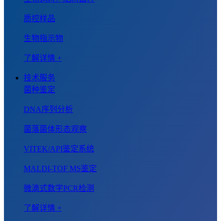
质控样品
生物指示物
了解详情 +
技术服务
菌种鉴定
DNA序列分析
菌落菌体形态观察
VITEK/API鉴定系统
MALDI-TOF MS鉴定
微滴式数字PCR检测
了解详情 +