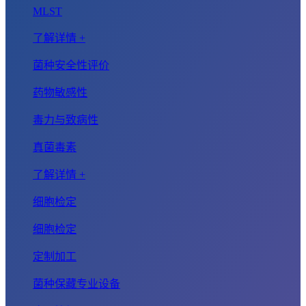
MLST
了解详情 +
菌种安全性评价
药物敏感性
毒力与致病性
真菌毒素
了解详情 +
细胞检定
细胞检定
定制加工
菌种保藏专业设备