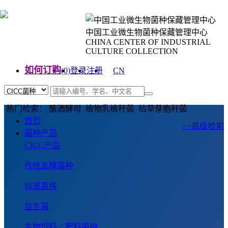
中国工业微生物菌种保藏管理中心
CHINA CENTER OF INDUSTRIAL
CULTURE COLLECTION
如何订购
(0)
登录
注册
CN
EN
热门检索： 酿酒酵母 植物乳植杆菌 枯草芽胞杆菌
首页
>>高级检索
菌种产品
CICC产品
传统发酵菌种
标准菌株
益生菌
生物饲料／肥料菌种