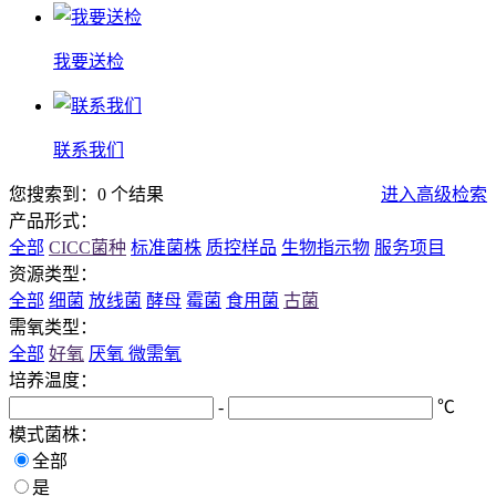
我要送检
联系我们
您搜索到：0 个结果
进入高级检索
产品形式：
全部
CICC菌种
标准菌株
质控样品
生物指示物
服务项目
资源类型：
全部
细菌
放线菌
酵母
霉菌
食用菌
古菌
需氧类型：
全部
好氧
厌氧
微需氧
培养温度：
-
℃
模式菌株：
全部
是