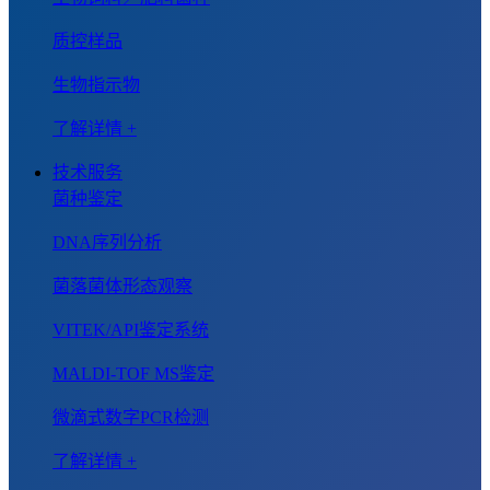
质控样品
生物指示物
了解详情 +
技术服务
菌种鉴定
DNA序列分析
菌落菌体形态观察
VITEK/API鉴定系统
MALDI-TOF MS鉴定
微滴式数字PCR检测
了解详情 +