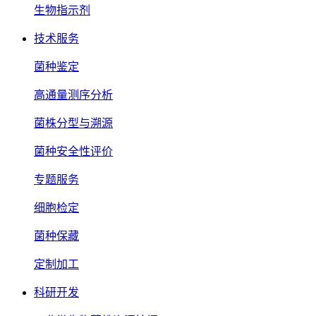
生物指示剂
技术服务
菌种鉴定
高通量测序分析
菌株分型与溯源
菌种安全性评价
专题服务
细胞检定
菌种保藏
定制加工
科研开发