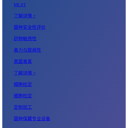
MLST
了解详情 +
菌种安全性评价
药物敏感性
毒力与致病性
真菌毒素
了解详情 +
细胞检定
细胞检定
定制加工
菌种保藏专业设备