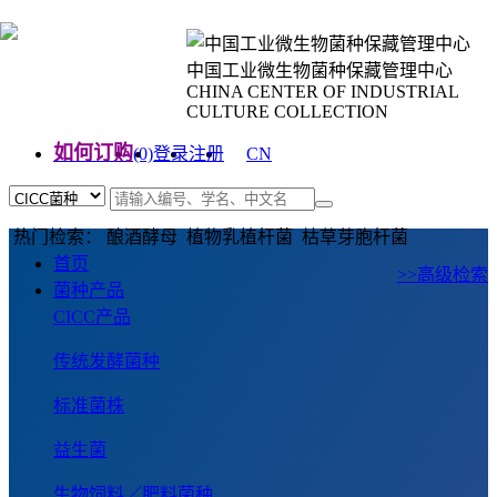
中国工业微生物菌种保藏管理中心
CHINA CENTER OF INDUSTRIAL
CULTURE COLLECTION
如何订购
(0)
登录
注册
CN
EN
热门检索： 酿酒酵母 植物乳植杆菌 枯草芽胞杆菌
首页
>>高级检索
菌种产品
CICC产品
传统发酵菌种
标准菌株
益生菌
生物饲料／肥料菌种