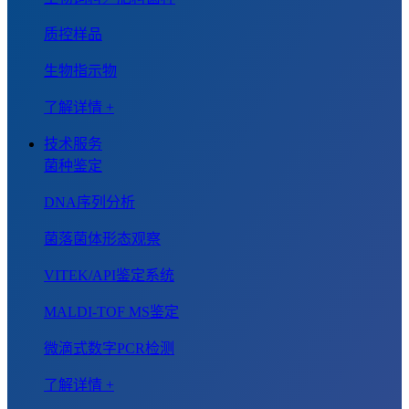
质控样品
生物指示物
了解详情 +
技术服务
菌种鉴定
DNA序列分析
菌落菌体形态观察
VITEK/API鉴定系统
MALDI-TOF MS鉴定
微滴式数字PCR检测
了解详情 +