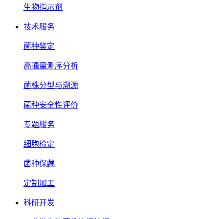
生物指示剂
技术服务
菌种鉴定
高通量测序分析
菌株分型与溯源
菌种安全性评价
专题服务
细胞检定
菌种保藏
定制加工
科研开发