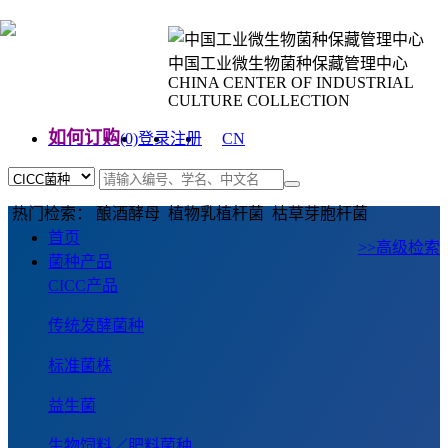
中国工业微生物菌种保藏管理中心
CHINA CENTER OF INDUSTRIAL
CULTURE COLLECTION
如何订购
(0)
登录
注册
CN
EN
热门检索： 酿酒酵母 植物乳植杆菌 枯草芽胞杆菌
首页
>>高级检索
菌种产品
CICC产品
传统发酵菌种
标准菌株
益生菌
生物饲料／肥料菌种