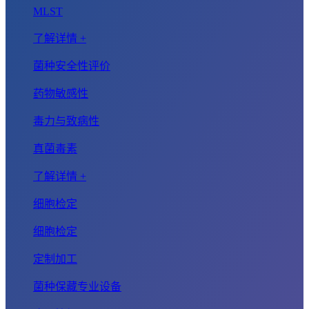
MLST
了解详情 +
菌种安全性评价
药物敏感性
毒力与致病性
真菌毒素
了解详情 +
细胞检定
细胞检定
定制加工
菌种保藏专业设备