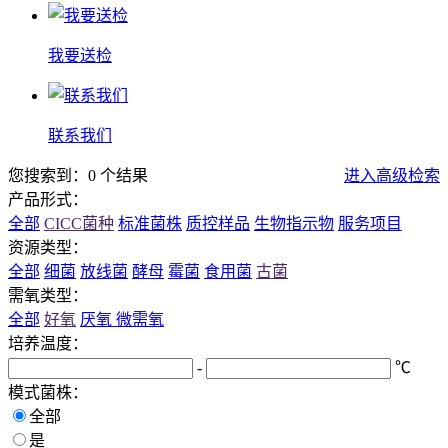
我要送检
联系我们
您搜索到：0 个结果
进入高级检索
产品形式：
全部
CICC菌种
标准菌株
质控样品
生物指示物
服务项目
资源类型：
全部
细菌
放线菌
酵母
霉菌
食用菌
古菌
需氧类型：
全部
好氧
厌氧
微需氧
培养温度：
-
℃
模式菌株：
全部
是