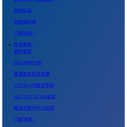
质控样品
生物指示物
了解详情 +
技术服务
菌种鉴定
DNA序列分析
菌落菌体形态观察
VITEK/API鉴定系统
MALDI-TOF MS鉴定
微滴式数字PCR检测
了解详情 +