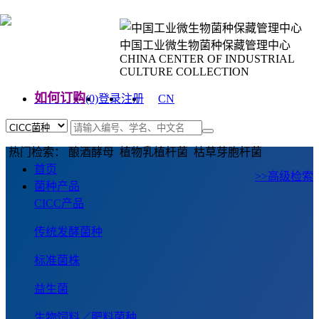
中国工业微生物菌种保藏管理中心
CHINA CENTER OF INDUSTRIAL
CULTURE COLLECTION
如何订购
(0)
登录
注册
CN
EN
热门检索： 酿酒酵母 植物乳植杆菌 枯草芽胞杆菌
首页
>>高级检索
菌种产品
CICC产品
传统发酵菌种
标准菌株
益生菌
生物饲料／肥料菌种