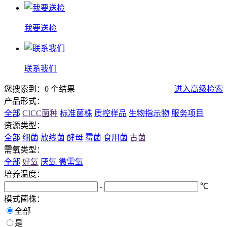
我要送检
联系我们
您搜索到：0 个结果
进入高级检索
产品形式：
全部
CICC菌种
标准菌株
质控样品
生物指示物
服务项目
资源类型：
全部
细菌
放线菌
酵母
霉菌
食用菌
古菌
需氧类型：
全部
好氧
厌氧
微需氧
培养温度：
-
℃
模式菌株：
全部
是