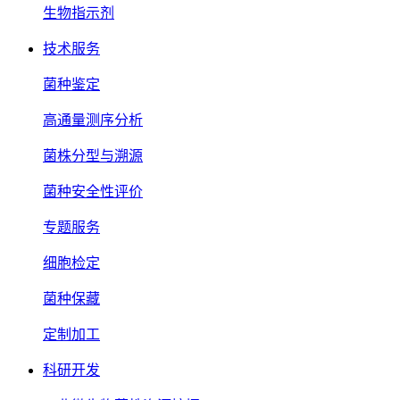
生物指示剂
技术服务
菌种鉴定
高通量测序分析
菌株分型与溯源
菌种安全性评价
专题服务
细胞检定
菌种保藏
定制加工
科研开发