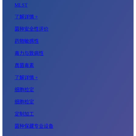
MLST
了解详情 +
菌种安全性评价
药物敏感性
毒力与致病性
真菌毒素
了解详情 +
细胞检定
细胞检定
定制加工
菌种保藏专业设备