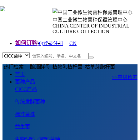
中国工业微生物菌种保藏管理中心
CHINA CENTER OF INDUSTRIAL
CULTURE COLLECTION
如何订购
(0)
登录
注册
CN
EN
热门检索： 酿酒酵母 植物乳植杆菌 枯草芽胞杆菌
首页
>>高级检索
菌种产品
CICC产品
传统发酵菌种
标准菌株
益生菌
生物饲料／肥料菌种