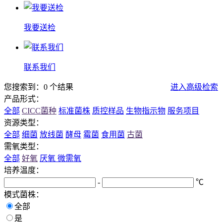
我要送检
联系我们
您搜索到：0 个结果
进入高级检索
产品形式：
全部
CICC菌种
标准菌株
质控样品
生物指示物
服务项目
资源类型：
全部
细菌
放线菌
酵母
霉菌
食用菌
古菌
需氧类型：
全部
好氧
厌氧
微需氧
培养温度：
-
℃
模式菌株：
全部
是