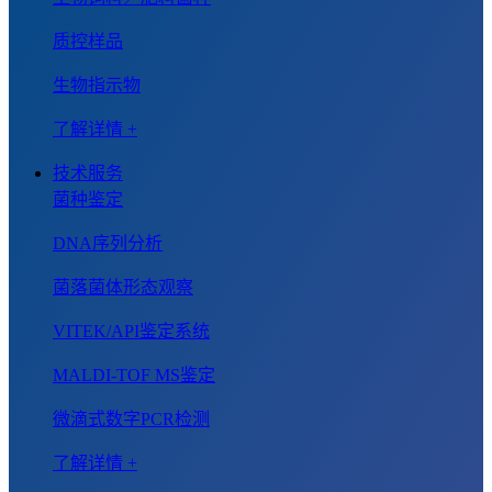
质控样品
生物指示物
了解详情 +
技术服务
菌种鉴定
DNA序列分析
菌落菌体形态观察
VITEK/API鉴定系统
MALDI-TOF MS鉴定
微滴式数字PCR检测
了解详情 +