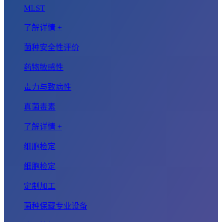
MLST
了解详情 +
菌种安全性评价
药物敏感性
毒力与致病性
真菌毒素
了解详情 +
细胞检定
细胞检定
定制加工
菌种保藏专业设备