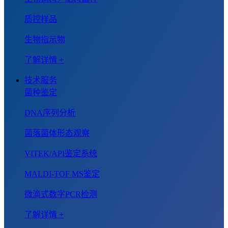
质控样品
生物指示物
了解详情 +
技术服务
菌种鉴定
DNA序列分析
菌落菌体形态观察
VITEK/API鉴定系统
MALDI-TOF MS鉴定
微滴式数字PCR检测
了解详情 +