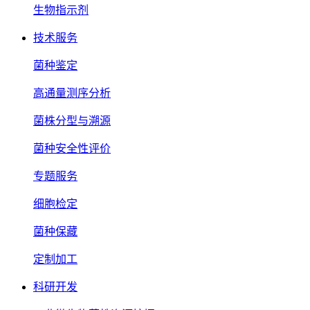
生物指示剂
技术服务
菌种鉴定
高通量测序分析
菌株分型与溯源
菌种安全性评价
专题服务
细胞检定
菌种保藏
定制加工
科研开发