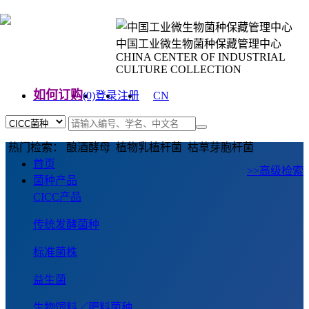
中国工业微生物菌种保藏管理中心
CHINA CENTER OF INDUSTRIAL
CULTURE COLLECTION
如何订购
(0)
登录
注册
CN
EN
热门检索： 酿酒酵母 植物乳植杆菌 枯草芽胞杆菌
首页
>>高级检索
菌种产品
CICC产品
传统发酵菌种
标准菌株
益生菌
生物饲料／肥料菌种