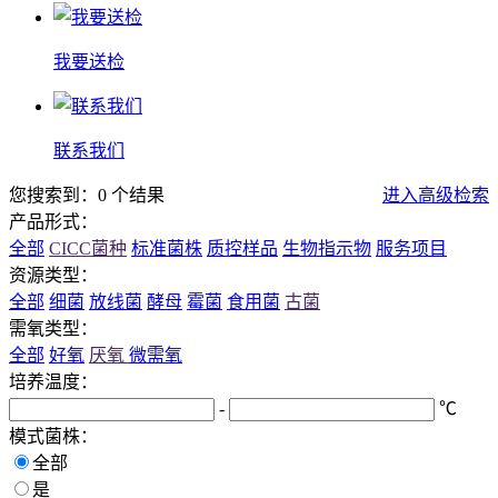
我要送检
联系我们
您搜索到：0 个结果
进入高级检索
产品形式：
全部
CICC菌种
标准菌株
质控样品
生物指示物
服务项目
资源类型：
全部
细菌
放线菌
酵母
霉菌
食用菌
古菌
需氧类型：
全部
好氧
厌氧
微需氧
培养温度：
-
℃
模式菌株：
全部
是