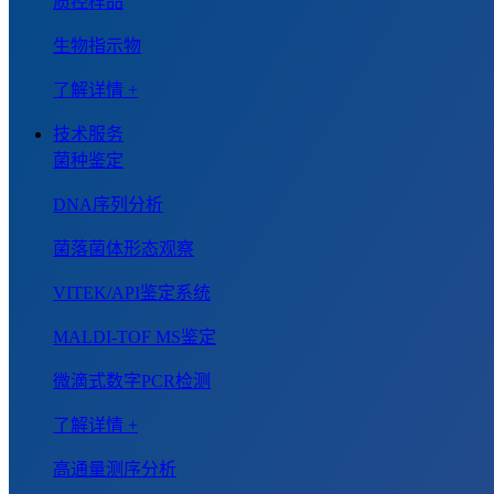
质控样品
生物指示物
了解详情 +
技术服务
菌种鉴定
DNA序列分析
菌落菌体形态观察
VITEK/API鉴定系统
MALDI-TOF MS鉴定
微滴式数字PCR检测
了解详情 +
高通量测序分析