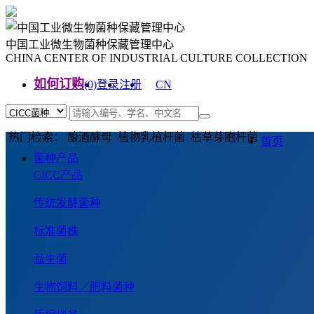
中国工业微生物菌种保藏管理中心
CHINA CENTER OF INDUSTRIAL CULTURE COLLECTION
如何订购
(0)
登录
注册
CN
EN
热门检索： 酿酒酵母 植物乳植杆菌 枯草芽胞杆菌
首页
菌种产品
CICC产品
传统发酵菌种
标准菌株
益生菌
生物饲料／肥料菌种