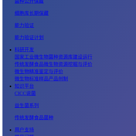
菌种公开保藏
细胞库长期保藏
能力验证
能力验证计划
科研开发
国家工业微生物菌种资源库建设运行
传统发酵食品微生物资源挖掘与评价
微生物精准鉴定与评价
微生物标准样品产品创制
知识平台
CICC说菌
益生菌系列
传统发酵食品菌种
用户支持