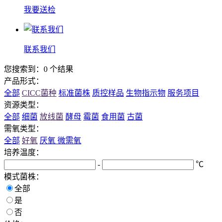
我要送检
联系我们
您搜索到：0 个结果
产品形式：
全部
CICC菌种
标准菌株
质控样品
生物指示物
服务项目
资源类型：
全部
细菌
放线菌
酵母
霉菌
食用菌
古菌
需氧类型：
全部
好氧
厌氧
微需氧
培养温度：
-
℃
模式菌株：
全部
是
否