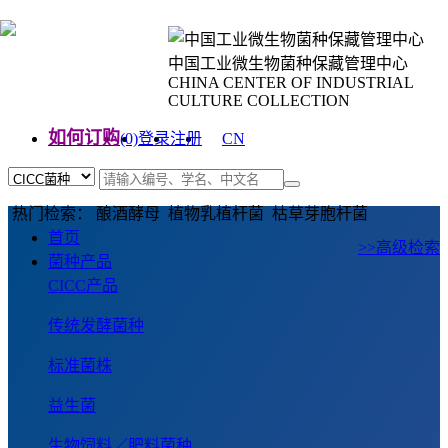
中国工业微生物菌种保藏管理中心
CHINA CENTER OF INDUSTRIAL
CULTURE COLLECTION
如何订购
(0)
登录
注册
CN
EN
热门检索： 酿酒酵母 植物乳植杆菌 枯草芽胞杆菌
首页
>>高级检索
菌种产品
CICC产品
传统发酵菌种
标准菌株
益生菌
生物饲料／肥料菌种