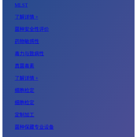
MLST
了解详情 +
菌种安全性评价
药物敏感性
毒力与致病性
真菌毒素
了解详情 +
细胞检定
细胞检定
定制加工
菌种保藏专业设备