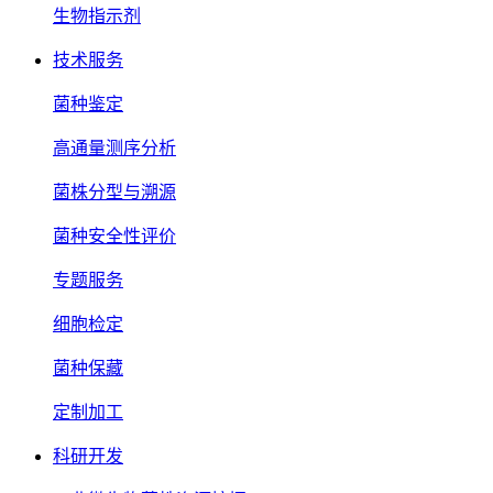
生物指示剂
技术服务
菌种鉴定
高通量测序分析
菌株分型与溯源
菌种安全性评价
专题服务
细胞检定
菌种保藏
定制加工
科研开发