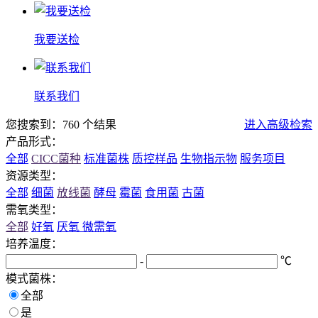
我要送检
联系我们
您搜索到：760 个结果
进入高级检索
产品形式：
全部
CICC菌种
标准菌株
质控样品
生物指示物
服务项目
资源类型：
全部
细菌
放线菌
酵母
霉菌
食用菌
古菌
需氧类型：
全部
好氧
厌氧
微需氧
培养温度：
-
℃
模式菌株：
全部
是