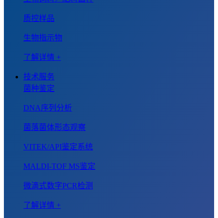
质控样品
生物指示物
了解详情 +
技术服务
菌种鉴定
DNA序列分析
菌落菌体形态观察
VITEK/API鉴定系统
MALDI-TOF MS鉴定
微滴式数字PCR检测
了解详情 +