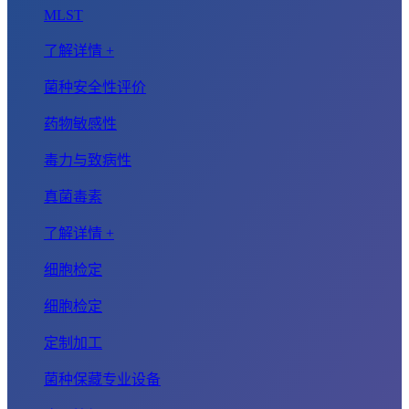
MLST
了解详情 +
菌种安全性评价
药物敏感性
毒力与致病性
真菌毒素
了解详情 +
细胞检定
细胞检定
定制加工
菌种保藏专业设备