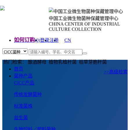
中国工业微生物菌种保藏管理中心
CHINA CENTER OF INDUSTRIAL
CULTURE COLLECTION
如何订购
(0)
登录
注册
CN
EN
热门检索： 酿酒酵母 植物乳植杆菌 枯草芽胞杆菌
首页
>>高级检索
菌种产品
CICC产品
传统发酵菌种
标准菌株
益生菌
生物饲料／肥料菌种