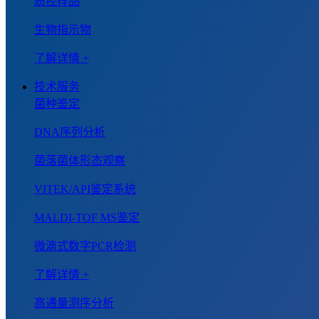
质控样品
生物指示物
了解详情 +
技术服务
菌种鉴定
DNA序列分析
菌落菌体形态观察
VITEK/API鉴定系统
MALDI-TOF MS鉴定
微滴式数字PCR检测
了解详情 +
高通量测序分析