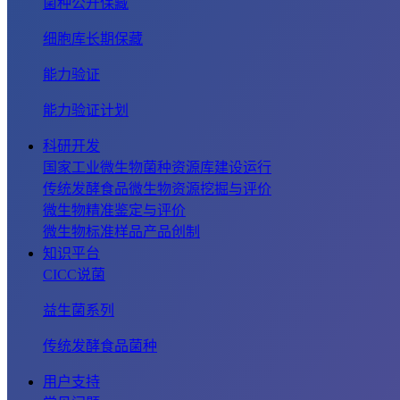
菌种公开保藏
细胞库长期保藏
能力验证
能力验证计划
科研开发
国家工业微生物菌种资源库建设运行
传统发酵食品微生物资源挖掘与评价
微生物精准鉴定与评价
微生物标准样品产品创制
知识平台
CICC说菌
益生菌系列
传统发酵食品菌种
用户支持