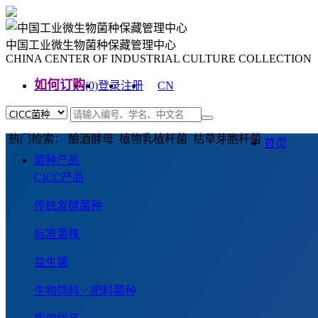
中国工业微生物菌种保藏管理中心
CHINA CENTER OF INDUSTRIAL CULTURE COLLECTION
如何订购
(0)
登录
注册
CN
EN
热门检索： 酿酒酵母 植物乳植杆菌 枯草芽胞杆菌
首页
菌种产品
CICC产品
传统发酵菌种
标准菌株
益生菌
生物饲料／肥料菌种