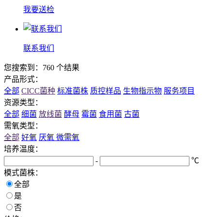
我要送检
联系我们
您搜索到：760 个结果
产品形式：
全部
CICC菌种
标准菌株
质控样品
生物指示物
服务项目
资源类型：
全部
细菌
放线菌
酵母
霉菌
食用菌
古菌
需氧类型：
全部
好氧
厌氧
微需氧
培养温度：
-
℃
模式菌株：
全部
是
否