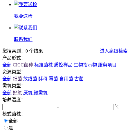
我要送检
联系我们
您搜索到：0 个结果
进入高级检索
产品形式：
全部
CICC菌种
标准菌株
质控样品
生物指示物
服务项目
资源类型：
全部
细菌
放线菌
酵母
霉菌
食用菌
古菌
需氧类型：
全部
好氧
厌氧
微需氧
培养温度：
-
℃
模式菌株：
全部
是