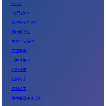
MLST
了解详情 +
菌种安全性评价
药物敏感性
毒力与致病性
真菌毒素
了解详情 +
细胞检定
细胞检定
定制加工
菌种保藏专业设备