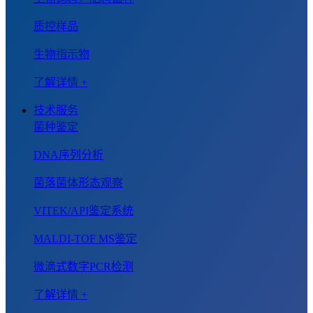
质控样品
生物指示物
了解详情 +
技术服务
菌种鉴定
DNA序列分析
菌落菌体形态观察
VITEK/API鉴定系统
MALDI-TOF MS鉴定
微滴式数字PCR检测
了解详情 +