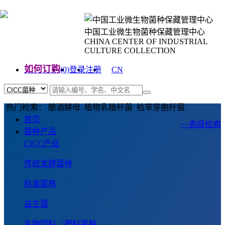
中国工业微生物菌种保藏管理中心
CHINA CENTER OF INDUSTRIAL
CULTURE COLLECTION
如何订购
(0)
登录
注册
CN
EN
热门检索： 酿酒酵母 植物乳植杆菌 枯草芽胞杆菌
首页
>>高级检索
菌种产品
CICC产品
传统发酵菌种
标准菌株
益生菌
生物饲料／肥料菌种