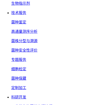
生物指示剂
技术服务
菌种鉴定
高通量测序分析
菌株分型与溯源
菌种安全性评价
专题服务
细胞检定
菌种保藏
定制加工
科研开发