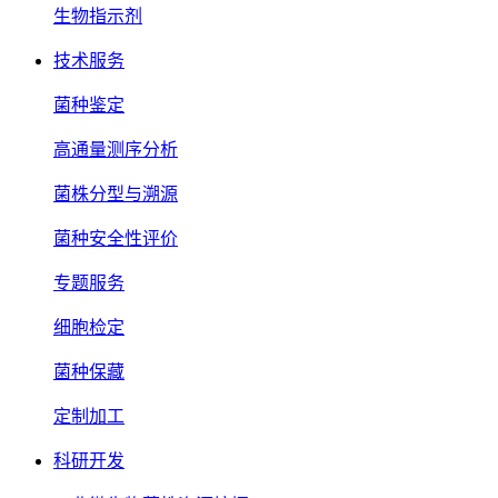
生物指示剂
技术服务
菌种鉴定
高通量测序分析
菌株分型与溯源
菌种安全性评价
专题服务
细胞检定
菌种保藏
定制加工
科研开发