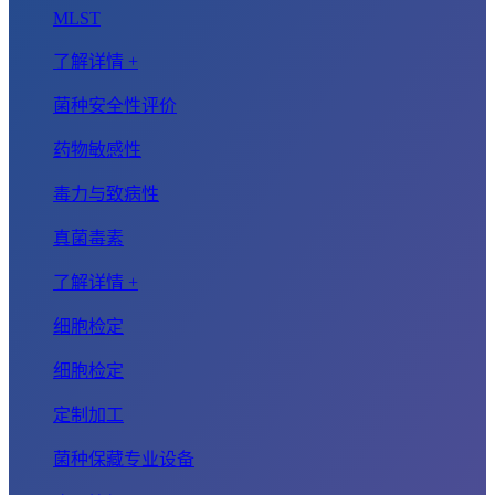
MLST
了解详情 +
菌种安全性评价
药物敏感性
毒力与致病性
真菌毒素
了解详情 +
细胞检定
细胞检定
定制加工
菌种保藏专业设备