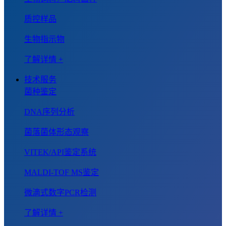
质控样品
生物指示物
了解详情 +
技术服务
菌种鉴定
DNA序列分析
菌落菌体形态观察
VITEK/API鉴定系统
MALDI-TOF MS鉴定
微滴式数字PCR检测
了解详情 +