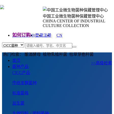
中国工业微生物菌种保藏管理中心
CHINA CENTER OF INDUSTRIAL
CULTURE COLLECTION
如何订购
(0)
登录
注册
CN
EN
热门检索： 酿酒酵母 植物乳植杆菌 枯草芽胞杆菌
首页
>>高级检索
菌种产品
CICC产品
传统发酵菌种
标准菌株
益生菌
生物饲料／肥料菌种