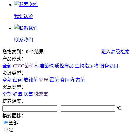
我要送检
联系我们
您搜索到：0 个结果
进入高级检索
产品形式：
全部
CICC菌种
标准菌株
质控样品
生物指示物
服务项目
资源类型：
全部
细菌
放线菌
酵母
霉菌
食用菌
古菌
需氧类型：
全部
好氧
厌氧
微需氧
培养温度：
-
℃
模式菌株：
全部
是