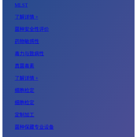
MLST
了解详情 +
菌种安全性评价
药物敏感性
毒力与致病性
真菌毒素
了解详情 +
细胞检定
细胞检定
定制加工
菌种保藏专业设备