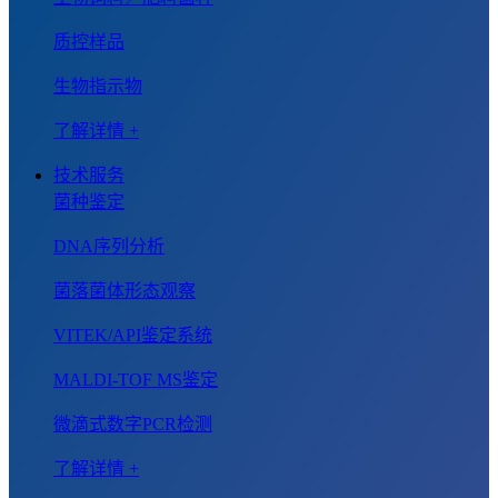
质控样品
生物指示物
了解详情 +
技术服务
菌种鉴定
DNA序列分析
菌落菌体形态观察
VITEK/API鉴定系统
MALDI-TOF MS鉴定
微滴式数字PCR检测
了解详情 +