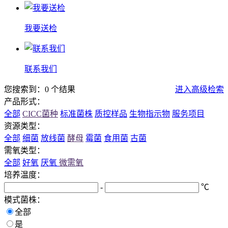
我要送检
联系我们
您搜索到：0 个结果
进入高级检索
产品形式：
全部
CICC菌种
标准菌株
质控样品
生物指示物
服务项目
资源类型：
全部
细菌
放线菌
酵母
霉菌
食用菌
古菌
需氧类型：
全部
好氧
厌氧
微需氧
培养温度：
-
℃
模式菌株：
全部
是