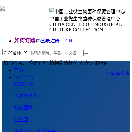
中国工业微生物菌种保藏管理中心
CHINA CENTER OF INDUSTRIAL
CULTURE COLLECTION
如何订购
(0)
登录
注册
CN
EN
热门检索： 酿酒酵母 植物乳植杆菌 枯草芽胞杆菌
首页
>>高级检索
菌种产品
CICC产品
传统发酵菌种
标准菌株
益生菌
生物饲料／肥料菌种