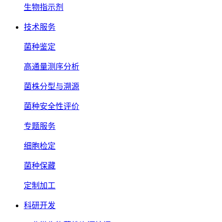
生物指示剂
技术服务
菌种鉴定
高通量测序分析
菌株分型与溯源
菌种安全性评价
专题服务
细胞检定
菌种保藏
定制加工
科研开发