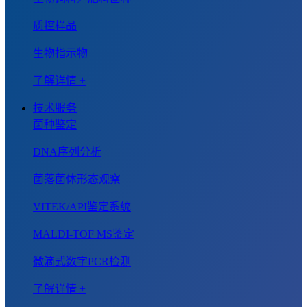
质控样品
生物指示物
了解详情 +
技术服务
菌种鉴定
DNA序列分析
菌落菌体形态观察
VITEK/API鉴定系统
MALDI-TOF MS鉴定
微滴式数字PCR检测
了解详情 +