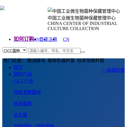
中国工业微生物菌种保藏管理中心
CHINA CENTER OF INDUSTRIAL
CULTURE COLLECTION
如何订购
(0)
登录
注册
CN
EN
热门检索： 酿酒酵母 植物乳植杆菌 枯草芽胞杆菌
首页
>>高级检索
菌种产品
CICC产品
传统发酵菌种
标准菌株
益生菌
生物饲料／肥料菌种