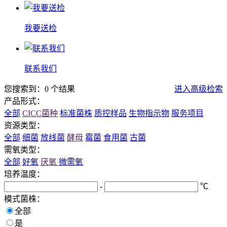
我要送检
联系我们
您搜索到：0 个结果
进入高级检索
产品形式：
全部
CICC菌种
标准菌株
质控样品
生物指示物
服务项目
资源类型：
全部
细菌
放线菌
酵母
霉菌
食用菌
古菌
需氧类型：
全部
好氧
厌氧
微需氧
培养温度：
-
℃
模式菌株：
全部
是