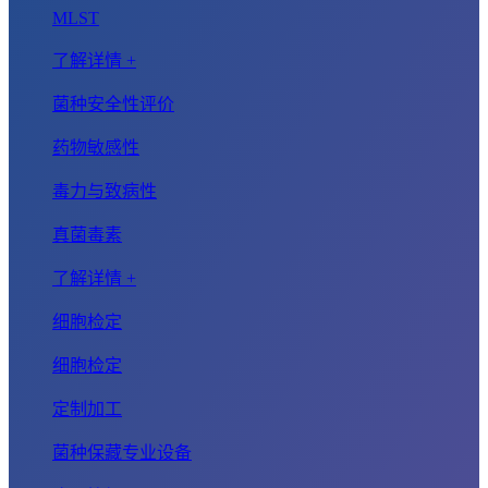
MLST
了解详情 +
菌种安全性评价
药物敏感性
毒力与致病性
真菌毒素
了解详情 +
细胞检定
细胞检定
定制加工
菌种保藏专业设备