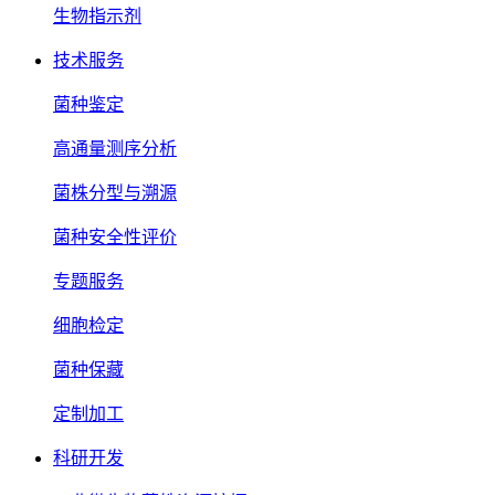
生物指示剂
技术服务
菌种鉴定
高通量测序分析
菌株分型与溯源
菌种安全性评价
专题服务
细胞检定
菌种保藏
定制加工
科研开发