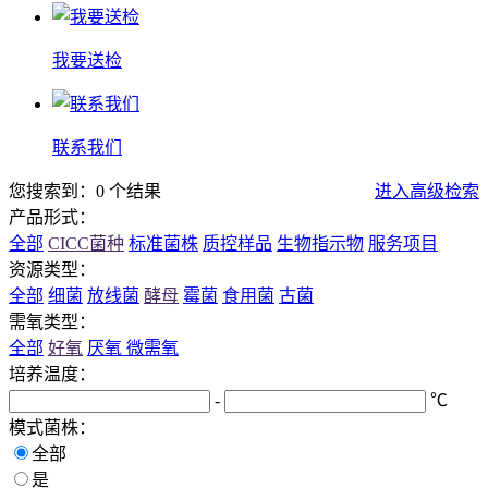
我要送检
联系我们
您搜索到：0 个结果
进入高级检索
产品形式：
全部
CICC菌种
标准菌株
质控样品
生物指示物
服务项目
资源类型：
全部
细菌
放线菌
酵母
霉菌
食用菌
古菌
需氧类型：
全部
好氧
厌氧
微需氧
培养温度：
-
℃
模式菌株：
全部
是