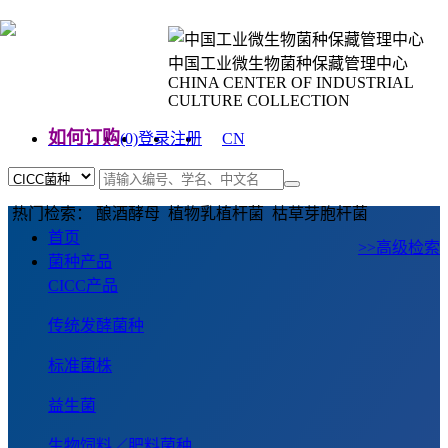
中国工业微生物菌种保藏管理中心
CHINA CENTER OF INDUSTRIAL
CULTURE COLLECTION
如何订购
(0)
登录
注册
CN
EN
热门检索： 酿酒酵母 植物乳植杆菌 枯草芽胞杆菌
首页
>>高级检索
菌种产品
CICC产品
传统发酵菌种
标准菌株
益生菌
生物饲料／肥料菌种