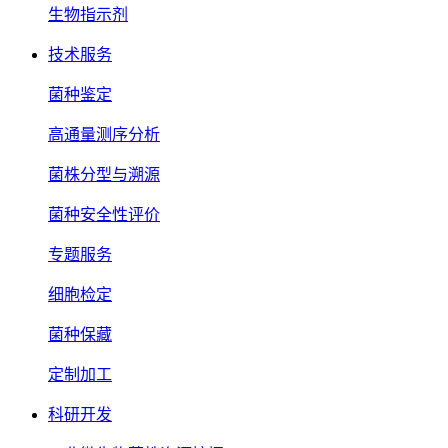
生物指示剂
技术服务
菌种鉴定
高通量测序分析
菌株分型与溯源
菌种安全性评价
专题服务
细胞检定
菌种保藏
定制加工
科研开发