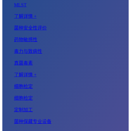
MLST
了解详情 +
菌种安全性评价
药物敏感性
毒力与致病性
真菌毒素
了解详情 +
细胞检定
细胞检定
定制加工
菌种保藏专业设备