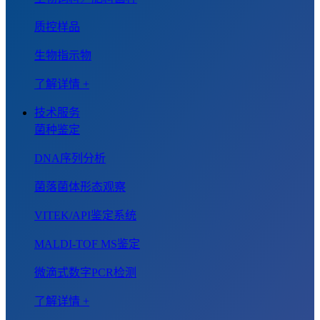
质控样品
生物指示物
了解详情 +
技术服务
菌种鉴定
DNA序列分析
菌落菌体形态观察
VITEK/API鉴定系统
MALDI-TOF MS鉴定
微滴式数字PCR检测
了解详情 +