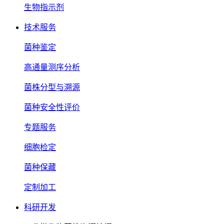
生物指示剂
技术服务
菌种鉴定
高通量测序分析
菌株分型与溯源
菌种安全性评价
专题服务
细胞检定
菌种保藏
定制加工
科研开发