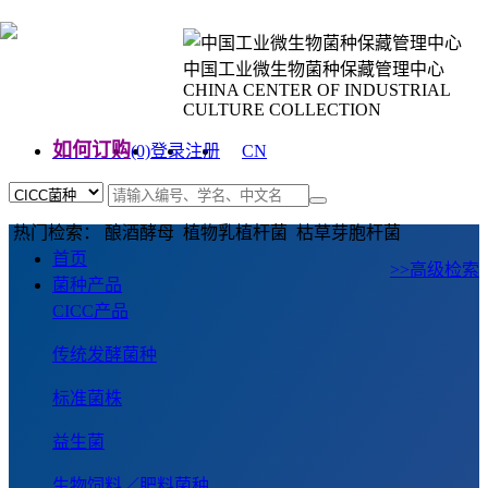
中国工业微生物菌种保藏管理中心
CHINA CENTER OF INDUSTRIAL
CULTURE COLLECTION
如何订购
(0)
登录
注册
CN
EN
热门检索： 酿酒酵母 植物乳植杆菌 枯草芽胞杆菌
首页
>>高级检索
菌种产品
CICC产品
传统发酵菌种
标准菌株
益生菌
生物饲料／肥料菌种