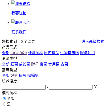
我要送检
联系我们
您搜索到：0 个结果
进入高级检索
产品形式：
全部
CICC菌种
标准菌株
质控样品
生物指示物
服务项目
资源类型：
全部
细菌
放线菌
酵母
霉菌
食用菌
古菌
需氧类型：
全部
好氧
厌氧
微需氧
培养温度：
-
℃
模式菌株：
全部
是