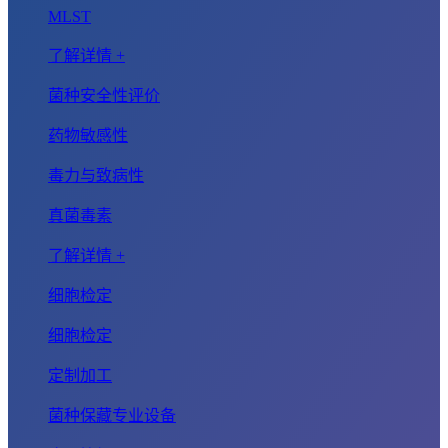
MLST
了解详情 +
菌种安全性评价
药物敏感性
毒力与致病性
真菌毒素
了解详情 +
细胞检定
细胞检定
定制加工
菌种保藏专业设备