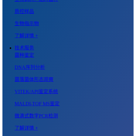
质控样品
生物指示物
了解详情 +
技术服务
菌种鉴定
DNA序列分析
菌落菌体形态观察
VITEK/API鉴定系统
MALDI-TOF MS鉴定
微滴式数字PCR检测
了解详情 +