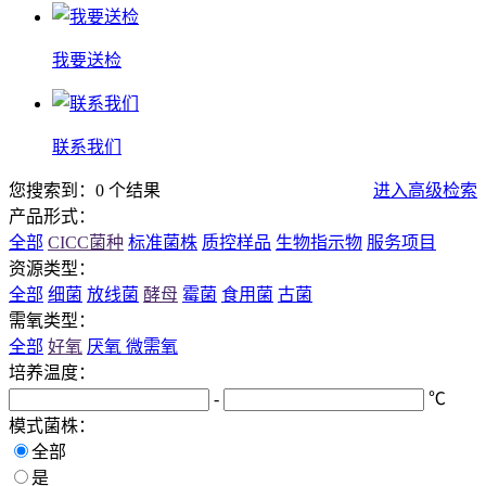
我要送检
联系我们
您搜索到：0 个结果
进入高级检索
产品形式：
全部
CICC菌种
标准菌株
质控样品
生物指示物
服务项目
资源类型：
全部
细菌
放线菌
酵母
霉菌
食用菌
古菌
需氧类型：
全部
好氧
厌氧
微需氧
培养温度：
-
℃
模式菌株：
全部
是