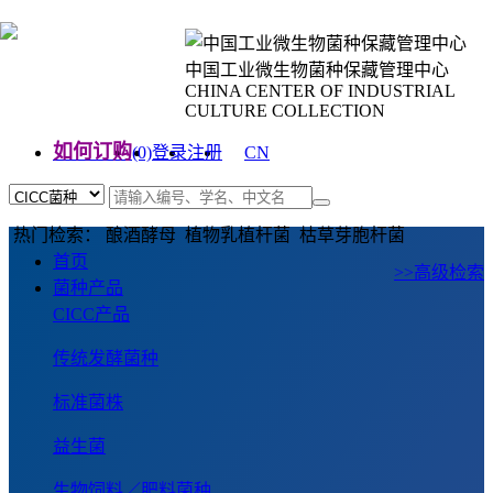
中国工业微生物菌种保藏管理中心
CHINA CENTER OF INDUSTRIAL
CULTURE COLLECTION
如何订购
(0)
登录
注册
CN
EN
热门检索： 酿酒酵母 植物乳植杆菌 枯草芽胞杆菌
首页
>>高级检索
菌种产品
CICC产品
传统发酵菌种
标准菌株
益生菌
生物饲料／肥料菌种