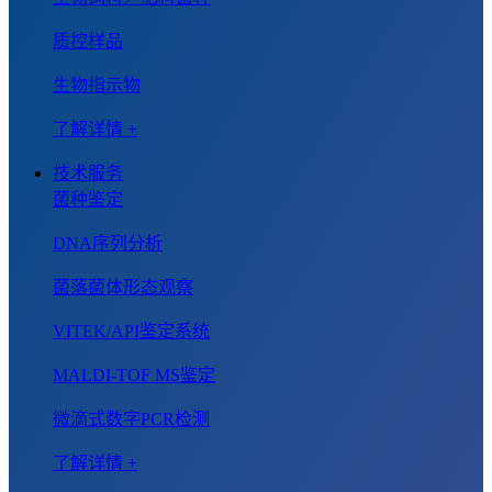
质控样品
生物指示物
了解详情 +
技术服务
菌种鉴定
DNA序列分析
菌落菌体形态观察
VITEK/API鉴定系统
MALDI-TOF MS鉴定
微滴式数字PCR检测
了解详情 +