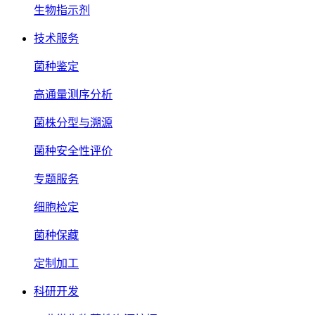
生物指示剂
技术服务
菌种鉴定
高通量测序分析
菌株分型与溯源
菌种安全性评价
专题服务
细胞检定
菌种保藏
定制加工
科研开发