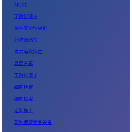
MLST
了解详情 +
菌种安全性评价
药物敏感性
毒力与致病性
真菌毒素
了解详情 +
细胞检定
细胞检定
定制加工
菌种保藏专业设备