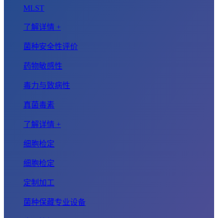
MLST
了解详情 +
菌种安全性评价
药物敏感性
毒力与致病性
真菌毒素
了解详情 +
细胞检定
细胞检定
定制加工
菌种保藏专业设备