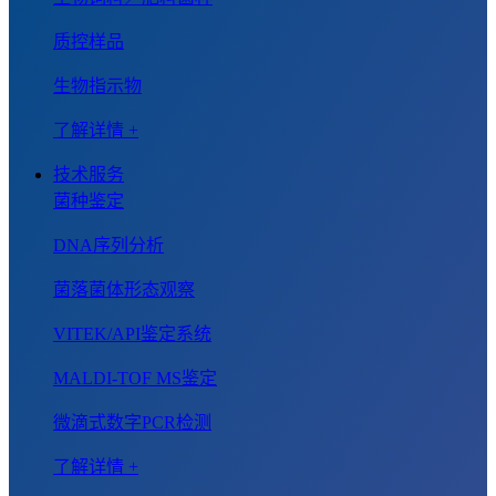
质控样品
生物指示物
了解详情 +
技术服务
菌种鉴定
DNA序列分析
菌落菌体形态观察
VITEK/API鉴定系统
MALDI-TOF MS鉴定
微滴式数字PCR检测
了解详情 +