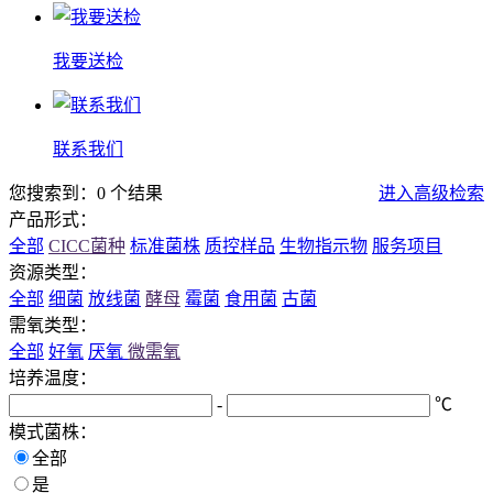
我要送检
联系我们
您搜索到：0 个结果
进入高级检索
产品形式：
全部
CICC菌种
标准菌株
质控样品
生物指示物
服务项目
资源类型：
全部
细菌
放线菌
酵母
霉菌
食用菌
古菌
需氧类型：
全部
好氧
厌氧
微需氧
培养温度：
-
℃
模式菌株：
全部
是