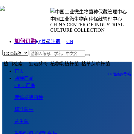
中国工业微生物菌种保藏管理中心
CHINA CENTER OF INDUSTRIAL
CULTURE COLLECTION
如何订购
(0)
登录
注册
CN
EN
热门检索： 酿酒酵母 植物乳植杆菌 枯草芽胞杆菌
首页
>>高级检索
菌种产品
CICC产品
传统发酵菌种
标准菌株
益生菌
生物饲料／肥料菌种