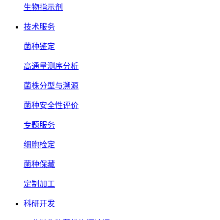
生物指示剂
技术服务
菌种鉴定
高通量测序分析
菌株分型与溯源
菌种安全性评价
专题服务
细胞检定
菌种保藏
定制加工
科研开发