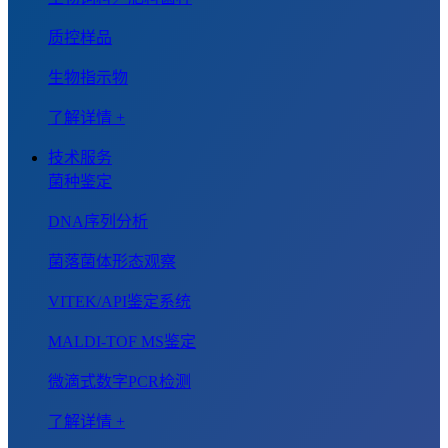
质控样品
生物指示物
了解详情 +
技术服务
菌种鉴定
DNA序列分析
菌落菌体形态观察
VITEK/API鉴定系统
MALDI-TOF MS鉴定
微滴式数字PCR检测
了解详情 +