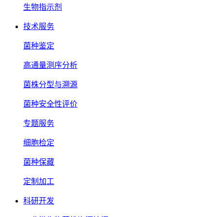
生物指示剂
技术服务
菌种鉴定
高通量测序分析
菌株分型与溯源
菌种安全性评价
专题服务
细胞检定
菌种保藏
定制加工
科研开发