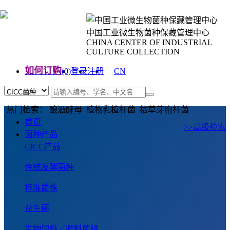
中国工业微生物菌种保藏管理中心
CHINA CENTER OF INDUSTRIAL
CULTURE COLLECTION
如何订购
(0)
登录
注册
CN
EN
热门检索： 酿酒酵母 植物乳植杆菌 枯草芽胞杆菌
首页
>>高级检索
菌种产品
CICC产品
传统发酵菌种
标准菌株
益生菌
生物饲料／肥料菌种