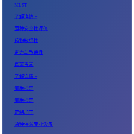
MLST
了解详情 +
菌种安全性评价
药物敏感性
毒力与致病性
真菌毒素
了解详情 +
细胞检定
细胞检定
定制加工
菌种保藏专业设备