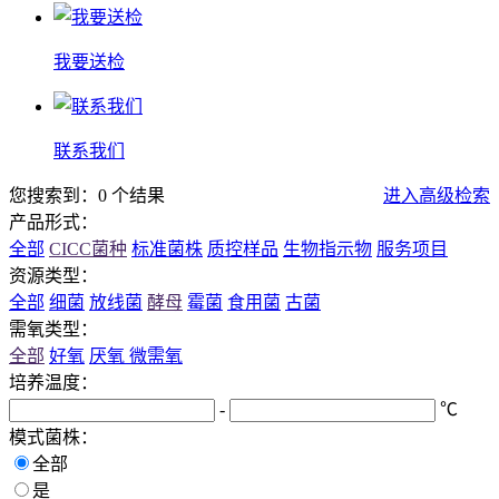
我要送检
联系我们
您搜索到：0 个结果
进入高级检索
产品形式：
全部
CICC菌种
标准菌株
质控样品
生物指示物
服务项目
资源类型：
全部
细菌
放线菌
酵母
霉菌
食用菌
古菌
需氧类型：
全部
好氧
厌氧
微需氧
培养温度：
-
℃
模式菌株：
全部
是