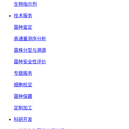
生物指示剂
技术服务
菌种鉴定
高通量测序分析
菌株分型与溯源
菌种安全性评价
专题服务
细胞检定
菌种保藏
定制加工
科研开发