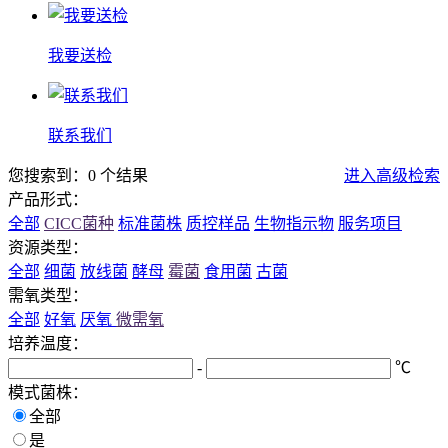
我要送检
联系我们
您搜索到：0 个结果
进入高级检索
产品形式：
全部
CICC菌种
标准菌株
质控样品
生物指示物
服务项目
资源类型：
全部
细菌
放线菌
酵母
霉菌
食用菌
古菌
需氧类型：
全部
好氧
厌氧
微需氧
培养温度：
-
℃
模式菌株：
全部
是