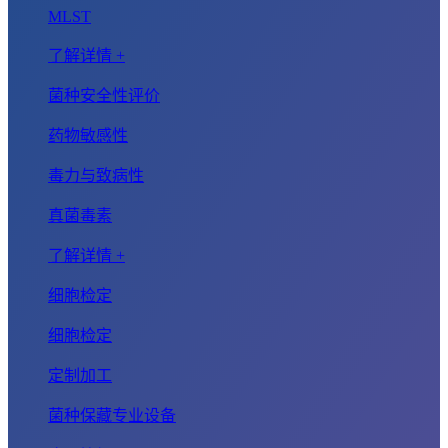
MLST
了解详情 +
菌种安全性评价
药物敏感性
毒力与致病性
真菌毒素
了解详情 +
细胞检定
细胞检定
定制加工
菌种保藏专业设备