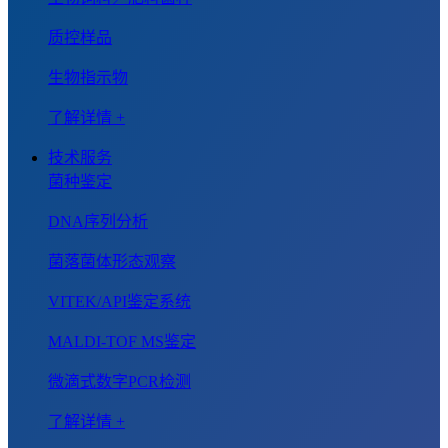
质控样品
生物指示物
了解详情 +
技术服务
菌种鉴定
DNA序列分析
菌落菌体形态观察
VITEK/API鉴定系统
MALDI-TOF MS鉴定
微滴式数字PCR检测
了解详情 +