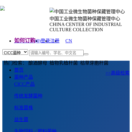
中国工业微生物菌种保藏管理中心
CHINA CENTER OF INDUSTRIAL
CULTURE COLLECTION
如何订购
(0)
登录
注册
CN
EN
热门检索： 酿酒酵母 植物乳植杆菌 枯草芽胞杆菌
首页
>>高级检索
菌种产品
CICC产品
传统发酵菌种
标准菌株
益生菌
生物饲料／肥料菌种