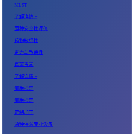
MLST
了解详情 +
菌种安全性评价
药物敏感性
毒力与致病性
真菌毒素
了解详情 +
细胞检定
细胞检定
定制加工
菌种保藏专业设备