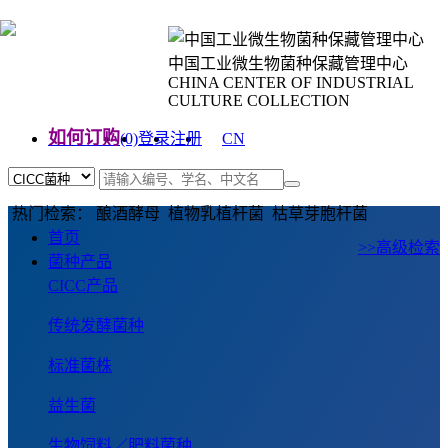
中国工业微生物菌种保藏管理中心
CHINA CENTER OF INDUSTRIAL
CULTURE COLLECTION
如何订购
(0)
登录
注册
CN
EN
热门检索： 酿酒酵母 植物乳植杆菌 枯草芽胞杆菌
首页
>>高级检索
菌种产品
CICC产品
传统发酵菌种
标准菌株
益生菌
生物饲料／肥料菌种