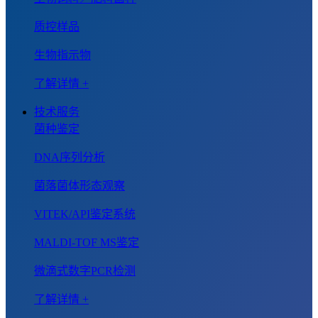
质控样品
生物指示物
了解详情 +
技术服务
菌种鉴定
DNA序列分析
菌落菌体形态观察
VITEK/API鉴定系统
MALDI-TOF MS鉴定
微滴式数字PCR检测
了解详情 +