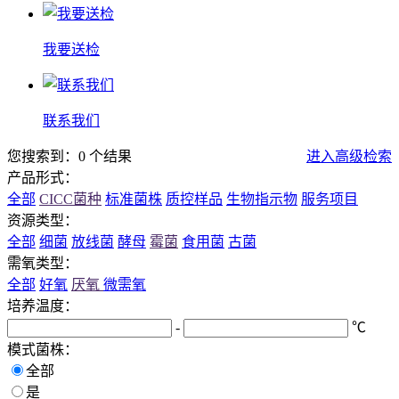
我要送检
联系我们
您搜索到：0 个结果
进入高级检索
产品形式：
全部
CICC菌种
标准菌株
质控样品
生物指示物
服务项目
资源类型：
全部
细菌
放线菌
酵母
霉菌
食用菌
古菌
需氧类型：
全部
好氧
厌氧
微需氧
培养温度：
-
℃
模式菌株：
全部
是