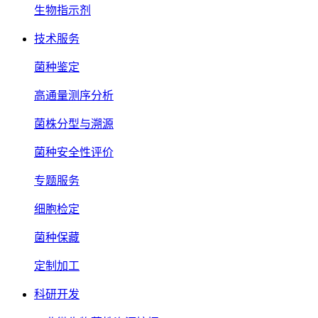
生物指示剂
技术服务
菌种鉴定
高通量测序分析
菌株分型与溯源
菌种安全性评价
专题服务
细胞检定
菌种保藏
定制加工
科研开发