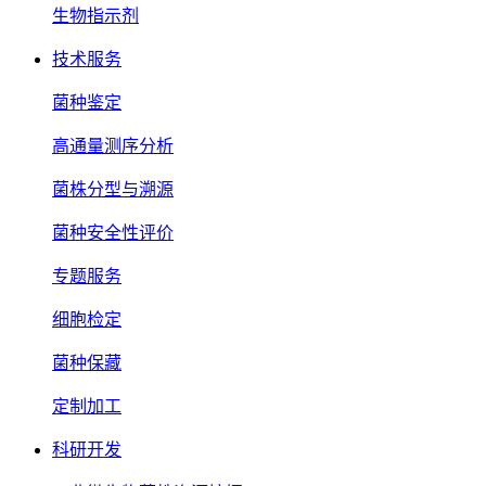
生物指示剂
技术服务
菌种鉴定
高通量测序分析
菌株分型与溯源
菌种安全性评价
专题服务
细胞检定
菌种保藏
定制加工
科研开发