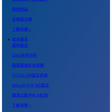
质控样品
生物指示物
了解详情 +
技术服务
菌种鉴定
DNA序列分析
菌落菌体形态观察
VITEK/API鉴定系统
MALDI-TOF MS鉴定
微滴式数字PCR检测
了解详情 +