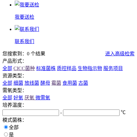
我要送检
联系我们
您搜索到：0 个结果
进入高级检索
产品形式：
全部
CICC菌种
标准菌株
质控样品
生物指示物
服务项目
资源类型：
全部
细菌
放线菌
酵母
霉菌
食用菌
古菌
需氧类型：
全部
好氧
厌氧
微需氧
培养温度：
-
℃
模式菌株：
全部
是