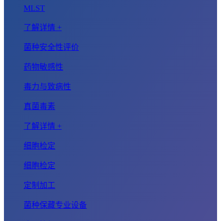
MLST
了解详情 +
菌种安全性评价
药物敏感性
毒力与致病性
真菌毒素
了解详情 +
细胞检定
细胞检定
定制加工
菌种保藏专业设备