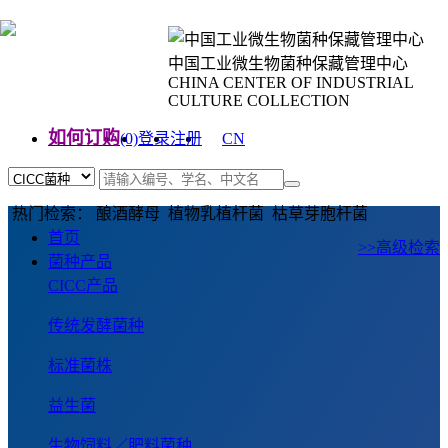
中国工业微生物菌种保藏管理中心
CHINA CENTER OF INDUSTRIAL
CULTURE COLLECTION
如何订购
(0)
登录
注册
CN
EN
热门检索： 酿酒酵母 植物乳植杆菌 枯草芽胞杆菌
首页
>>高级检索
菌种产品
CICC产品
传统发酵菌种
标准菌株
益生菌
生物饲料／肥料菌种