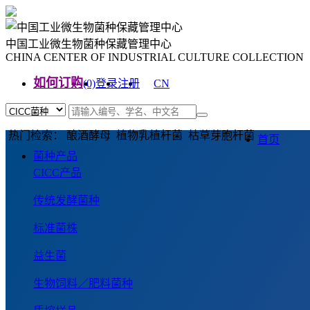
中国工业微生物菌种保藏管理中心
CHINA CENTER OF INDUSTRIAL CULTURE COLLECTION
如何订购
(0)
登录
注册
CN
EN
热门检索： 酿酒酵母 植物乳植杆菌 枯草芽胞杆菌
首页
菌种产品
CICC产品
传统发酵菌种
标准菌株
益生菌
生物饲料／肥料菌种