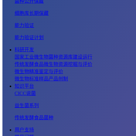
菌种公开保藏
细胞库长期保藏
能力验证
能力验证计划
科研开发
国家工业微生物菌种资源库建设运行
传统发酵食品微生物资源挖掘与评价
微生物精准鉴定与评价
微生物标准样品产品创制
知识平台
CICC说菌
益生菌系列
传统发酵食品菌种
用户支持