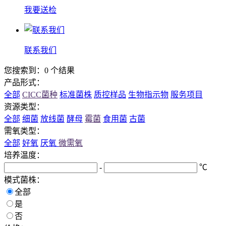
我要送检
联系我们
您搜索到：0 个结果
产品形式：
全部
CICC菌种
标准菌株
质控样品
生物指示物
服务项目
资源类型：
全部
细菌
放线菌
酵母
霉菌
食用菌
古菌
需氧类型：
全部
好氧
厌氧
微需氧
培养温度：
-
℃
模式菌株：
全部
是
否