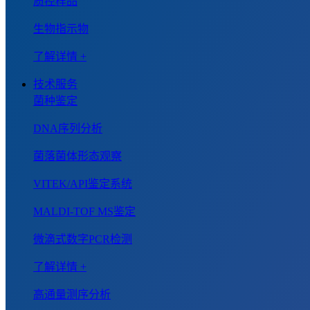
质控样品
生物指示物
了解详情 +
技术服务
菌种鉴定
DNA序列分析
菌落菌体形态观察
VITEK/API鉴定系统
MALDI-TOF MS鉴定
微滴式数字PCR检测
了解详情 +
高通量测序分析