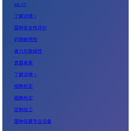
MLST
了解详情 +
菌种安全性评价
药物敏感性
毒力与致病性
真菌毒素
了解详情 +
细胞检定
细胞检定
定制加工
菌种保藏专业设备