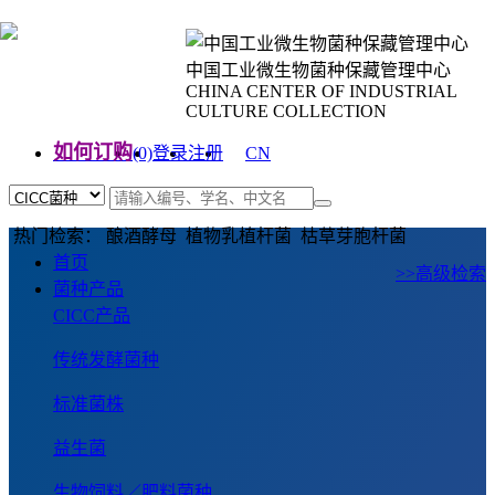
中国工业微生物菌种保藏管理中心
CHINA CENTER OF INDUSTRIAL
CULTURE COLLECTION
如何订购
(0)
登录
注册
CN
EN
热门检索： 酿酒酵母 植物乳植杆菌 枯草芽胞杆菌
首页
>>高级检索
菌种产品
CICC产品
传统发酵菌种
标准菌株
益生菌
生物饲料／肥料菌种