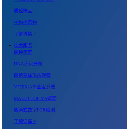
质控样品
生物指示物
了解详情 +
技术服务
菌种鉴定
DNA序列分析
菌落菌体形态观察
VITEK/API鉴定系统
MALDI-TOF MS鉴定
微滴式数字PCR检测
了解详情 +