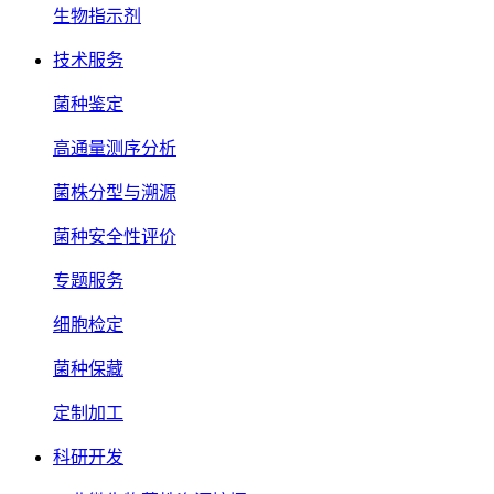
生物指示剂
技术服务
菌种鉴定
高通量测序分析
菌株分型与溯源
菌种安全性评价
专题服务
细胞检定
菌种保藏
定制加工
科研开发