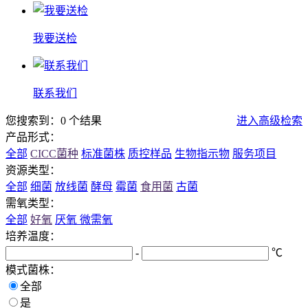
我要送检
联系我们
您搜索到：0 个结果
进入高级检索
产品形式：
全部
CICC菌种
标准菌株
质控样品
生物指示物
服务项目
资源类型：
全部
细菌
放线菌
酵母
霉菌
食用菌
古菌
需氧类型：
全部
好氧
厌氧
微需氧
培养温度：
-
℃
模式菌株：
全部
是