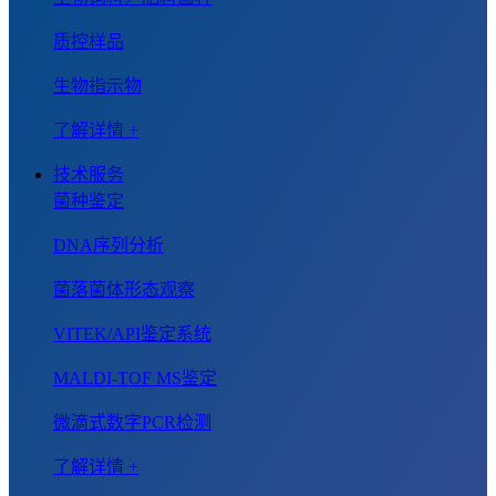
质控样品
生物指示物
了解详情 +
技术服务
菌种鉴定
DNA序列分析
菌落菌体形态观察
VITEK/API鉴定系统
MALDI-TOF MS鉴定
微滴式数字PCR检测
了解详情 +