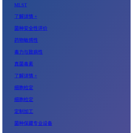
MLST
了解详情 +
菌种安全性评价
药物敏感性
毒力与致病性
真菌毒素
了解详情 +
细胞检定
细胞检定
定制加工
菌种保藏专业设备