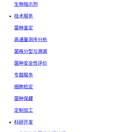
生物指示剂
技术服务
菌种鉴定
高通量测序分析
菌株分型与溯源
菌种安全性评价
专题服务
细胞检定
菌种保藏
定制加工
科研开发