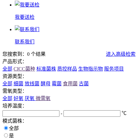
我要送检
联系我们
您搜索到：0 个结果
进入高级检索
产品形式：
全部
CICC菌种
标准菌株
质控样品
生物指示物
服务项目
资源类型：
全部
细菌
放线菌
酵母
霉菌
食用菌
古菌
需氧类型：
全部
好氧
厌氧
微需氧
培养温度：
-
℃
模式菌株：
全部
是