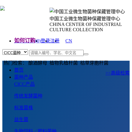
中国工业微生物菌种保藏管理中心
CHINA CENTER OF INDUSTRIAL
CULTURE COLLECTION
如何订购
(0)
登录
注册
CN
EN
热门检索： 酿酒酵母 植物乳植杆菌 枯草芽胞杆菌
首页
>>高级检索
菌种产品
CICC产品
传统发酵菌种
标准菌株
益生菌
生物饲料／肥料菌种