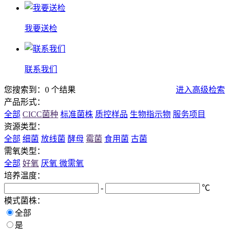
我要送检
联系我们
您搜索到：0 个结果
进入高级检索
产品形式：
全部
CICC菌种
标准菌株
质控样品
生物指示物
服务项目
资源类型：
全部
细菌
放线菌
酵母
霉菌
食用菌
古菌
需氧类型：
全部
好氧
厌氧
微需氧
培养温度：
-
℃
模式菌株：
全部
是