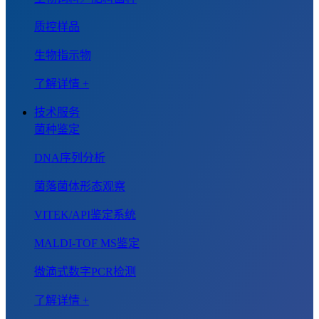
质控样品
生物指示物
了解详情 +
技术服务
菌种鉴定
DNA序列分析
菌落菌体形态观察
VITEK/API鉴定系统
MALDI-TOF MS鉴定
微滴式数字PCR检测
了解详情 +