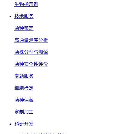
生物指示剂
技术服务
菌种鉴定
高通量测序分析
菌株分型与溯源
菌种安全性评价
专题服务
细胞检定
菌种保藏
定制加工
科研开发