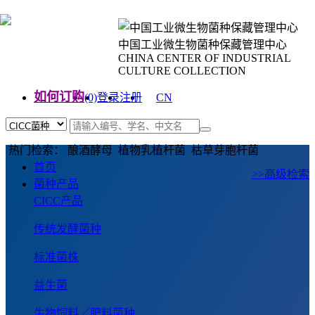
中国工业微生物菌种保藏管理中心
CHINA CENTER OF INDUSTRIAL
CULTURE COLLECTION
如何订购
(0)
登录
注册
CN
EN
热门检索： 酿酒酵母 植物乳植杆菌 枯草芽胞杆菌
首页
>>高级检索
菌种产品
CICC产品
传统发酵菌种
标准菌株
益生菌
生物饲料／肥料菌种