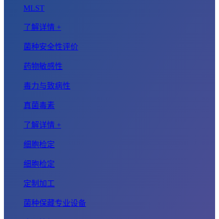
MLST
了解详情 +
菌种安全性评价
药物敏感性
毒力与致病性
真菌毒素
了解详情 +
细胞检定
细胞检定
定制加工
菌种保藏专业设备