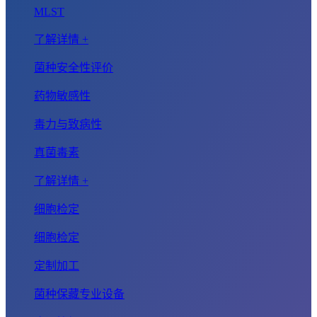
MLST
了解详情 +
菌种安全性评价
药物敏感性
毒力与致病性
真菌毒素
了解详情 +
细胞检定
细胞检定
定制加工
菌种保藏专业设备