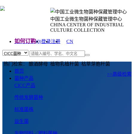
中国工业微生物菌种保藏管理中心
CHINA CENTER OF INDUSTRIAL
CULTURE COLLECTION
如何订购
(0)
登录
注册
CN
EN
热门检索： 酿酒酵母 植物乳植杆菌 枯草芽胞杆菌
首页
>>高级检索
菌种产品
CICC产品
传统发酵菌种
标准菌株
益生菌
生物饲料／肥料菌种