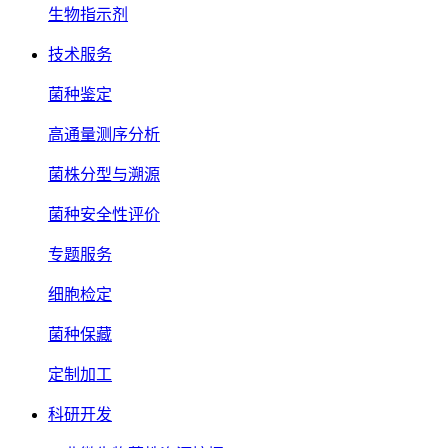
生物指示剂
技术服务
菌种鉴定
高通量测序分析
菌株分型与溯源
菌种安全性评价
专题服务
细胞检定
菌种保藏
定制加工
科研开发