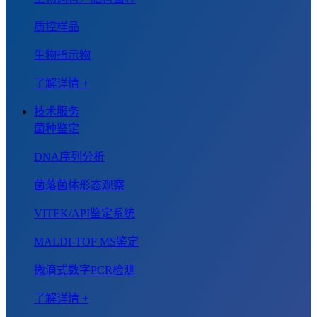
质控样品
生物指示物
了解详情 +
技术服务
菌种鉴定
DNA序列分析
菌落菌体形态观察
VITEK/API鉴定系统
MALDI-TOF MS鉴定
微滴式数字PCR检测
了解详情 +