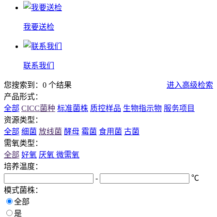
我要送检
联系我们
您搜索到：0 个结果
进入高级检索
产品形式：
全部
CICC菌种
标准菌株
质控样品
生物指示物
服务项目
资源类型：
全部
细菌
放线菌
酵母
霉菌
食用菌
古菌
需氧类型：
全部
好氧
厌氧
微需氧
培养温度：
-
℃
模式菌株：
全部
是