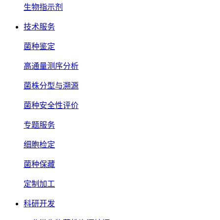
生物指示剂
技术服务
菌种鉴定
高通量测序分析
菌株分型与溯源
菌种安全性评价
专题服务
细胞检定
菌种保藏
定制加工
科研开发