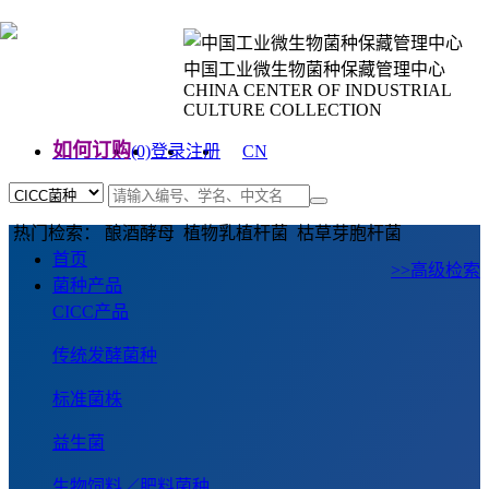
中国工业微生物菌种保藏管理中心
CHINA CENTER OF INDUSTRIAL
CULTURE COLLECTION
如何订购
(0)
登录
注册
CN
EN
热门检索： 酿酒酵母 植物乳植杆菌 枯草芽胞杆菌
首页
>>高级检索
菌种产品
CICC产品
传统发酵菌种
标准菌株
益生菌
生物饲料／肥料菌种