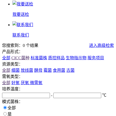
我要送检
联系我们
您搜索到：0 个结果
进入高级检索
产品形式：
全部
CICC菌种
标准菌株
质控样品
生物指示物
服务项目
资源类型：
全部
细菌
放线菌
酵母
霉菌
食用菌
古菌
需氧类型：
全部
好氧
厌氧
微需氧
培养温度：
-
℃
模式菌株：
全部
是