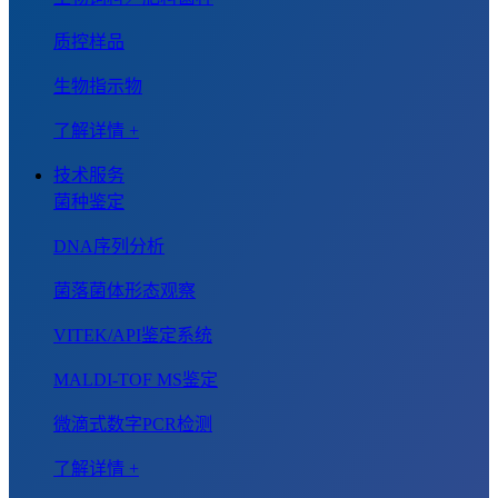
质控样品
生物指示物
了解详情 +
技术服务
菌种鉴定
DNA序列分析
菌落菌体形态观察
VITEK/API鉴定系统
MALDI-TOF MS鉴定
微滴式数字PCR检测
了解详情 +