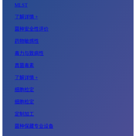
MLST
了解详情 +
菌种安全性评价
药物敏感性
毒力与致病性
真菌毒素
了解详情 +
细胞检定
细胞检定
定制加工
菌种保藏专业设备