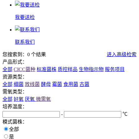
我要送检
联系我们
您搜索到：0 个结果
进入高级检索
产品形式：
全部
CICC菌种
标准菌株
质控样品
生物指示物
服务项目
资源类型：
全部
细菌
放线菌
酵母
霉菌
食用菌
古菌
需氧类型：
全部
好氧
厌氧
微需氧
培养温度：
-
℃
模式菌株：
全部
是