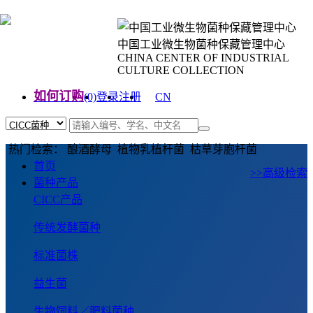
中国工业微生物菌种保藏管理中心
CHINA CENTER OF INDUSTRIAL
CULTURE COLLECTION
如何订购
(0)
登录
注册
CN
EN
热门检索： 酿酒酵母 植物乳植杆菌 枯草芽胞杆菌
首页
>>高级检索
菌种产品
CICC产品
传统发酵菌种
标准菌株
益生菌
生物饲料／肥料菌种