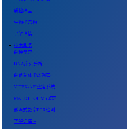
质控样品
生物指示物
了解详情 +
技术服务
菌种鉴定
DNA序列分析
菌落菌体形态观察
VITEK/API鉴定系统
MALDI-TOF MS鉴定
微滴式数字PCR检测
了解详情 +