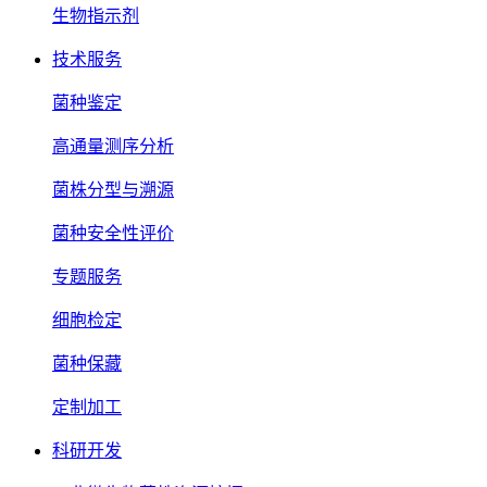
生物指示剂
技术服务
菌种鉴定
高通量测序分析
菌株分型与溯源
菌种安全性评价
专题服务
细胞检定
菌种保藏
定制加工
科研开发