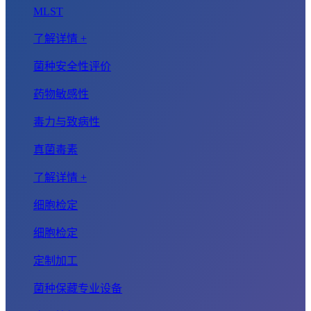
MLST
了解详情 +
菌种安全性评价
药物敏感性
毒力与致病性
真菌毒素
了解详情 +
细胞检定
细胞检定
定制加工
菌种保藏专业设备