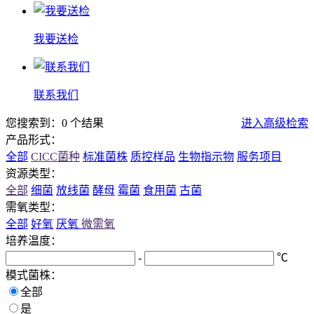
我要送检
联系我们
您搜索到：0 个结果
进入高级检索
产品形式：
全部
CICC菌种
标准菌株
质控样品
生物指示物
服务项目
资源类型：
全部
细菌
放线菌
酵母
霉菌
食用菌
古菌
需氧类型：
全部
好氧
厌氧
微需氧
培养温度：
-
℃
模式菌株：
全部
是