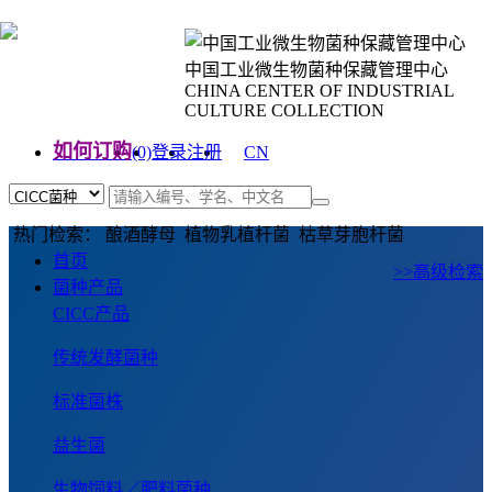
中国工业微生物菌种保藏管理中心
CHINA CENTER OF INDUSTRIAL
CULTURE COLLECTION
如何订购
(0)
登录
注册
CN
EN
热门检索： 酿酒酵母 植物乳植杆菌 枯草芽胞杆菌
首页
>>高级检索
菌种产品
CICC产品
传统发酵菌种
标准菌株
益生菌
生物饲料／肥料菌种