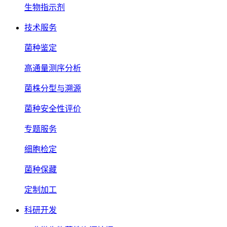
生物指示剂
技术服务
菌种鉴定
高通量测序分析
菌株分型与溯源
菌种安全性评价
专题服务
细胞检定
菌种保藏
定制加工
科研开发