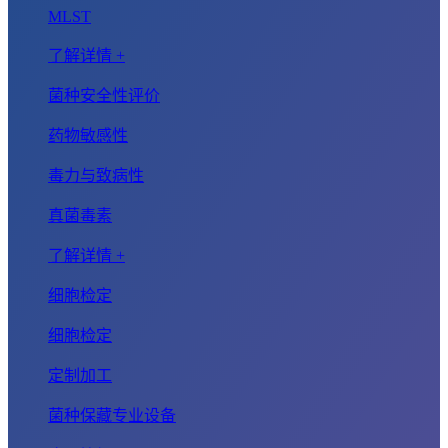
MLST
了解详情 +
菌种安全性评价
药物敏感性
毒力与致病性
真菌毒素
了解详情 +
细胞检定
细胞检定
定制加工
菌种保藏专业设备