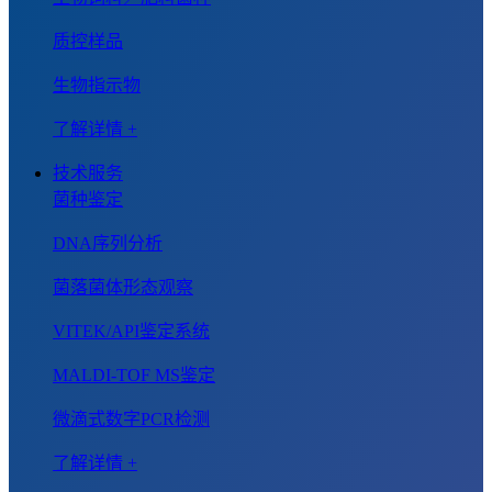
质控样品
生物指示物
了解详情 +
技术服务
菌种鉴定
DNA序列分析
菌落菌体形态观察
VITEK/API鉴定系统
MALDI-TOF MS鉴定
微滴式数字PCR检测
了解详情 +