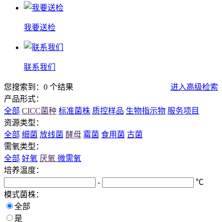
我要送检
联系我们
您搜索到：0 个结果
进入高级检索
产品形式：
全部
CICC菌种
标准菌株
质控样品
生物指示物
服务项目
资源类型：
全部
细菌
放线菌
酵母
霉菌
食用菌
古菌
需氧类型：
全部
好氧
厌氧
微需氧
培养温度：
-
℃
模式菌株：
全部
是