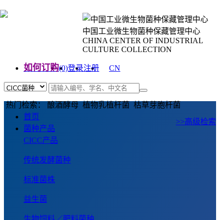
中国工业微生物菌种保藏管理中心
CHINA CENTER OF INDUSTRIAL
CULTURE COLLECTION
如何订购
(0)
登录
注册
CN
EN
热门检索： 酿酒酵母 植物乳植杆菌 枯草芽胞杆菌
首页
>>高级检索
菌种产品
CICC产品
传统发酵菌种
标准菌株
益生菌
生物饲料／肥料菌种