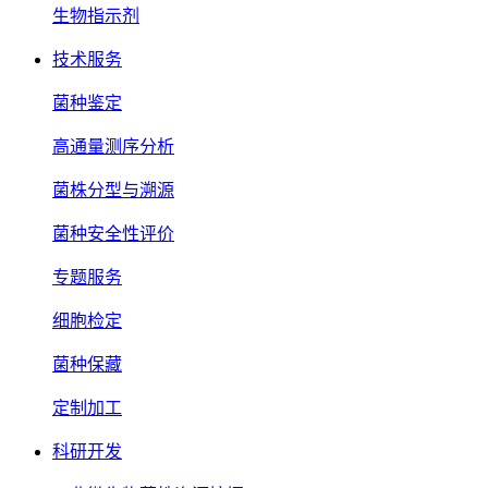
生物指示剂
技术服务
菌种鉴定
高通量测序分析
菌株分型与溯源
菌种安全性评价
专题服务
细胞检定
菌种保藏
定制加工
科研开发