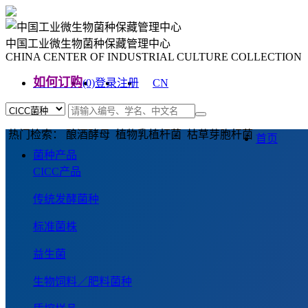
中国工业微生物菌种保藏管理中心
CHINA CENTER OF INDUSTRIAL CULTURE COLLECTION
如何订购
(0)
登录
注册
CN
EN
热门检索： 酿酒酵母 植物乳植杆菌 枯草芽胞杆菌
首页
菌种产品
CICC产品
传统发酵菌种
标准菌株
益生菌
生物饲料／肥料菌种