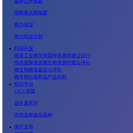
菌种公开保藏
细胞库长期保藏
能力验证
能力验证计划
科研开发
国家工业微生物菌种资源库建设运行
传统发酵食品微生物资源挖掘与评价
微生物精准鉴定与评价
微生物标准样品产品创制
知识平台
CICC说菌
益生菌系列
传统发酵食品菌种
用户支持