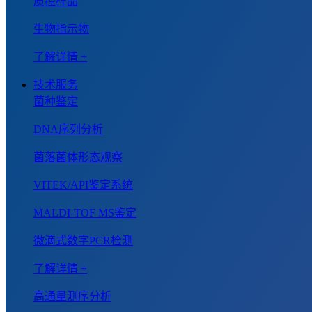
质控样品
生物指示物
了解详情 +
技术服务
菌种鉴定
DNA序列分析
菌落菌体形态观察
VITEK/API鉴定系统
MALDI-TOF MS鉴定
微滴式数字PCR检测
了解详情 +
高通量测序分析