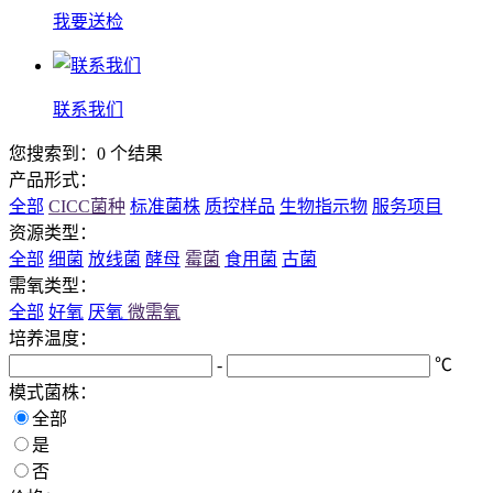
我要送检
联系我们
您搜索到：0 个结果
产品形式：
全部
CICC菌种
标准菌株
质控样品
生物指示物
服务项目
资源类型：
全部
细菌
放线菌
酵母
霉菌
食用菌
古菌
需氧类型：
全部
好氧
厌氧
微需氧
培养温度：
-
℃
模式菌株：
全部
是
否