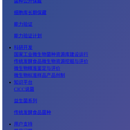
菌种公开保藏
细胞库长期保藏
能力验证
能力验证计划
科研开发
国家工业微生物菌种资源库建设运行
传统发酵食品微生物资源挖掘与评价
微生物精准鉴定与评价
微生物标准样品产品创制
知识平台
CICC说菌
益生菌系列
传统发酵食品菌种
用户支持