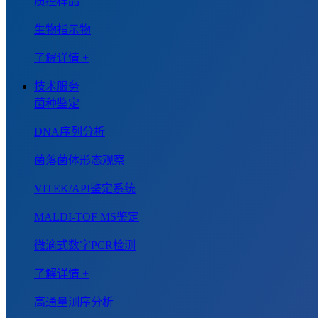
质控样品
生物指示物
了解详情 +
技术服务
菌种鉴定
DNA序列分析
菌落菌体形态观察
VITEK/API鉴定系统
MALDI-TOF MS鉴定
微滴式数字PCR检测
了解详情 +
高通量测序分析