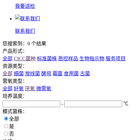
我要送检
联系我们
您搜索到：0 个结果
产品形式：
全部
CICC菌种
标准菌株
质控样品
生物指示物
服务项目
资源类型：
全部
细菌
放线菌
酵母
霉菌
食用菌
古菌
需氧类型：
全部
好氧
厌氧
微需氧
培养温度：
-
℃
模式菌株：
全部
是
否