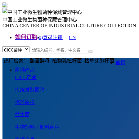
中国工业微生物菌种保藏管理中心
CHINA CENTER OF INDUSTRIAL CULTURE COLLECTION
如何订购
(0)
登录
注册
CN
EN
热门检索： 酿酒酵母 植物乳植杆菌 枯草芽胞杆菌
首页
菌种产品
CICC产品
传统发酵菌种
标准菌株
益生菌
生物饲料／肥料菌种