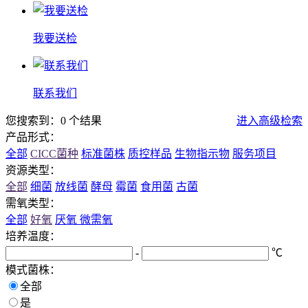
我要送检
联系我们
您搜索到：0 个结果
进入高级检索
产品形式：
全部
CICC菌种
标准菌株
质控样品
生物指示物
服务项目
资源类型：
全部
细菌
放线菌
酵母
霉菌
食用菌
古菌
需氧类型：
全部
好氧
厌氧
微需氧
培养温度：
-
℃
模式菌株：
全部
是