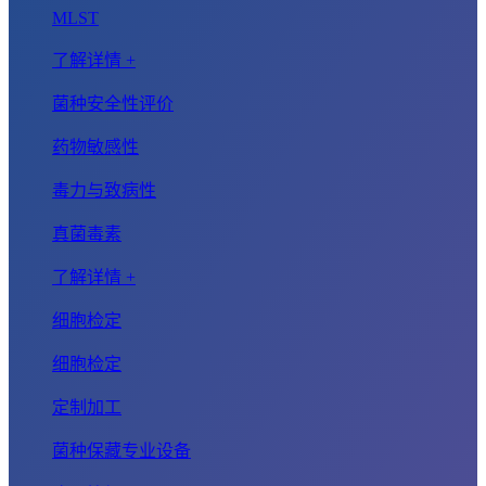
MLST
了解详情 +
菌种安全性评价
药物敏感性
毒力与致病性
真菌毒素
了解详情 +
细胞检定
细胞检定
定制加工
菌种保藏专业设备