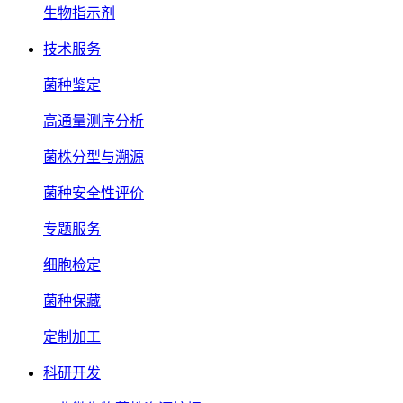
生物指示剂
技术服务
菌种鉴定
高通量测序分析
菌株分型与溯源
菌种安全性评价
专题服务
细胞检定
菌种保藏
定制加工
科研开发