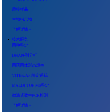
质控样品
生物指示物
了解详情 +
技术服务
菌种鉴定
DNA序列分析
菌落菌体形态观察
VITEK/API鉴定系统
MALDI-TOF MS鉴定
微滴式数字PCR检测
了解详情 +