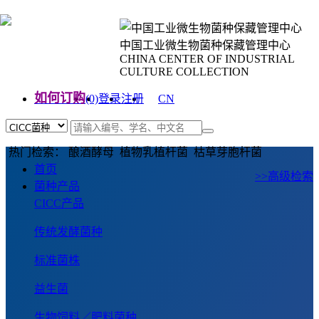
中国工业微生物菌种保藏管理中心
CHINA CENTER OF INDUSTRIAL
CULTURE COLLECTION
如何订购
(0)
登录
注册
CN
EN
热门检索： 酿酒酵母 植物乳植杆菌 枯草芽胞杆菌
首页
>>高级检索
菌种产品
CICC产品
传统发酵菌种
标准菌株
益生菌
生物饲料／肥料菌种