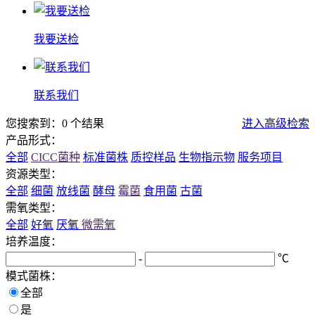
我要送检
联系我们
您搜索到：0 个结果
进入高级检索
产品形式：
全部
CICC菌种
标准菌株
质控样品
生物指示物
服务项目
资源类型：
全部
细菌
放线菌
酵母
霉菌
食用菌
古菌
需氧类型：
全部
好氧
厌氧
微需氧
培养温度：
-
℃
模式菌株：
全部
是