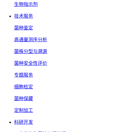
生物指示剂
技术服务
菌种鉴定
高通量测序分析
菌株分型与溯源
菌种安全性评价
专题服务
细胞检定
菌种保藏
定制加工
科研开发