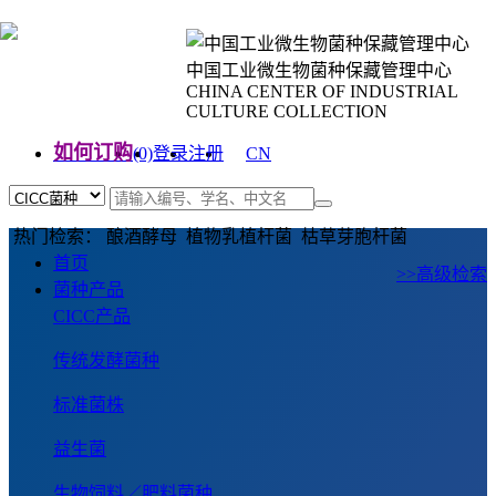
中国工业微生物菌种保藏管理中心
CHINA CENTER OF INDUSTRIAL
CULTURE COLLECTION
如何订购
(0)
登录
注册
CN
EN
热门检索： 酿酒酵母 植物乳植杆菌 枯草芽胞杆菌
首页
>>高级检索
菌种产品
CICC产品
传统发酵菌种
标准菌株
益生菌
生物饲料／肥料菌种