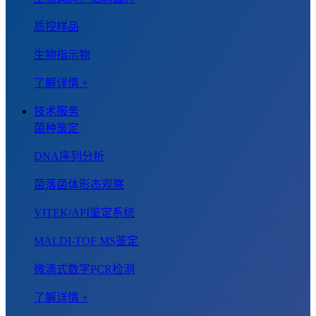
质控样品
生物指示物
了解详情 +
技术服务
菌种鉴定
DNA序列分析
菌落菌体形态观察
VITEK/API鉴定系统
MALDI-TOF MS鉴定
微滴式数字PCR检测
了解详情 +