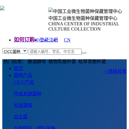
中国工业微生物菌种保藏管理中心
CHINA CENTER OF INDUSTRIAL
CULTURE COLLECTION
如何订购
(0)
登录
注册
CN
EN
热门检索： 酿酒酵母 植物乳植杆菌 枯草芽胞杆菌
首页
>>高级检索
菌种产品
CICC产品
传统发酵菌种
标准菌株
益生菌
生物饲料／肥料菌种