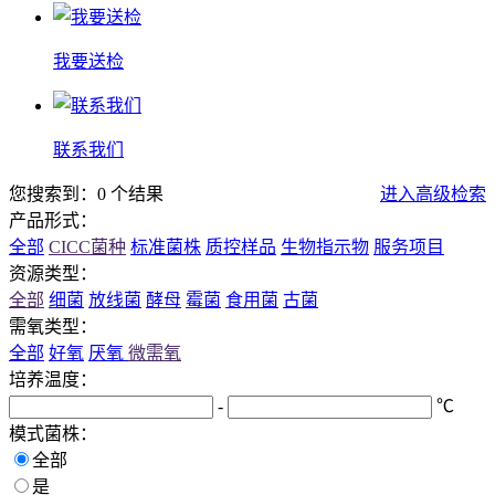
我要送检
联系我们
您搜索到：0 个结果
进入高级检索
产品形式：
全部
CICC菌种
标准菌株
质控样品
生物指示物
服务项目
资源类型：
全部
细菌
放线菌
酵母
霉菌
食用菌
古菌
需氧类型：
全部
好氧
厌氧
微需氧
培养温度：
-
℃
模式菌株：
全部
是