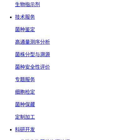
生物指示剂
技术服务
菌种鉴定
高通量测序分析
菌株分型与溯源
菌种安全性评价
专题服务
细胞检定
菌种保藏
定制加工
科研开发