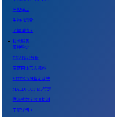
质控样品
生物指示物
了解详情 +
技术服务
菌种鉴定
DNA序列分析
菌落菌体形态观察
VITEK/API鉴定系统
MALDI-TOF MS鉴定
微滴式数字PCR检测
了解详情 +