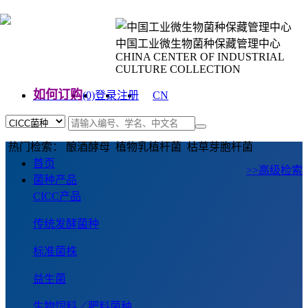
中国工业微生物菌种保藏管理中心
CHINA CENTER OF INDUSTRIAL
CULTURE COLLECTION
如何订购
(0)
登录
注册
CN
EN
热门检索： 酿酒酵母 植物乳植杆菌 枯草芽胞杆菌
首页
>>高级检索
菌种产品
CICC产品
传统发酵菌种
标准菌株
益生菌
生物饲料／肥料菌种