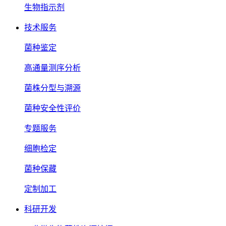
生物指示剂
技术服务
菌种鉴定
高通量测序分析
菌株分型与溯源
菌种安全性评价
专题服务
细胞检定
菌种保藏
定制加工
科研开发