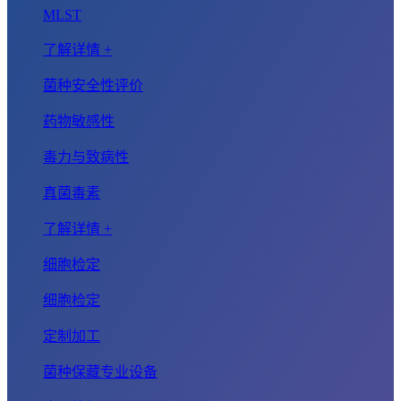
MLST
了解详情 +
菌种安全性评价
药物敏感性
毒力与致病性
真菌毒素
了解详情 +
细胞检定
细胞检定
定制加工
菌种保藏专业设备