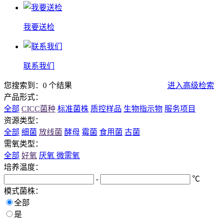
我要送检
联系我们
您搜索到：0 个结果
进入高级检索
产品形式：
全部
CICC菌种
标准菌株
质控样品
生物指示物
服务项目
资源类型：
全部
细菌
放线菌
酵母
霉菌
食用菌
古菌
需氧类型：
全部
好氧
厌氧
微需氧
培养温度：
-
℃
模式菌株：
全部
是