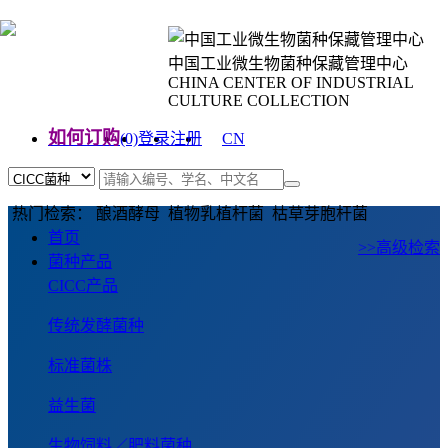
中国工业微生物菌种保藏管理中心
CHINA CENTER OF INDUSTRIAL
CULTURE COLLECTION
如何订购
(0)
登录
注册
CN
EN
热门检索： 酿酒酵母 植物乳植杆菌 枯草芽胞杆菌
首页
>>高级检索
菌种产品
CICC产品
传统发酵菌种
标准菌株
益生菌
生物饲料／肥料菌种