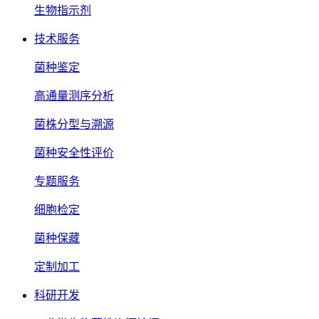
生物指示剂
技术服务
菌种鉴定
高通量测序分析
菌株分型与溯源
菌种安全性评价
专题服务
细胞检定
菌种保藏
定制加工
科研开发