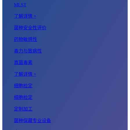
MLST
了解详情 +
菌种安全性评价
药物敏感性
毒力与致病性
真菌毒素
了解详情 +
细胞检定
细胞检定
定制加工
菌种保藏专业设备