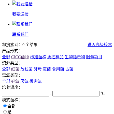
我要送检
联系我们
您搜索到：0 个结果
进入高级检索
产品形式：
全部
CICC菌种
标准菌株
质控样品
生物指示物
服务项目
资源类型：
全部
细菌
放线菌
酵母
霉菌
食用菌
古菌
需氧类型：
全部
好氧
厌氧
微需氧
培养温度：
-
℃
模式菌株：
全部
是