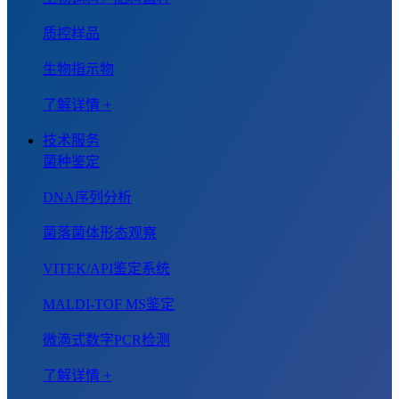
质控样品
生物指示物
了解详情 +
技术服务
菌种鉴定
DNA序列分析
菌落菌体形态观察
VITEK/API鉴定系统
MALDI-TOF MS鉴定
微滴式数字PCR检测
了解详情 +