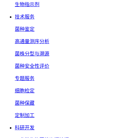
生物指示剂
技术服务
菌种鉴定
高通量测序分析
菌株分型与溯源
菌种安全性评价
专题服务
细胞检定
菌种保藏
定制加工
科研开发