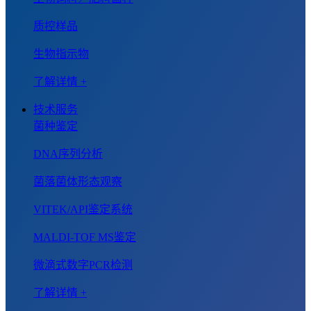
质控样品
生物指示物
了解详情 +
技术服务
菌种鉴定
DNA序列分析
菌落菌体形态观察
VITEK/API鉴定系统
MALDI-TOF MS鉴定
微滴式数字PCR检测
了解详情 +