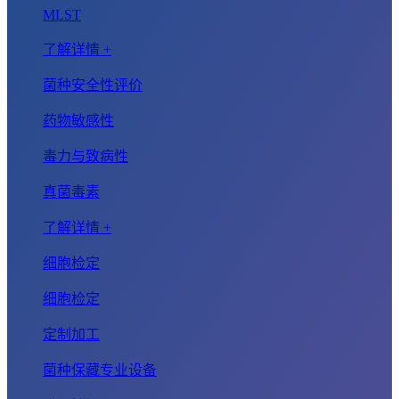
MLST
了解详情 +
菌种安全性评价
药物敏感性
毒力与致病性
真菌毒素
了解详情 +
细胞检定
细胞检定
定制加工
菌种保藏专业设备