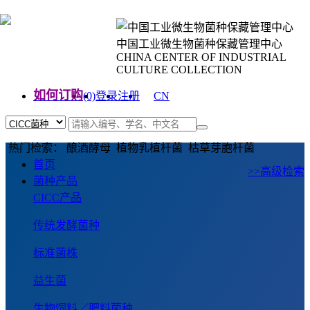
中国工业微生物菌种保藏管理中心
CHINA CENTER OF INDUSTRIAL
CULTURE COLLECTION
如何订购
(0)
登录
注册
CN
EN
热门检索： 酿酒酵母 植物乳植杆菌 枯草芽胞杆菌
首页
>>高级检索
菌种产品
CICC产品
传统发酵菌种
标准菌株
益生菌
生物饲料／肥料菌种