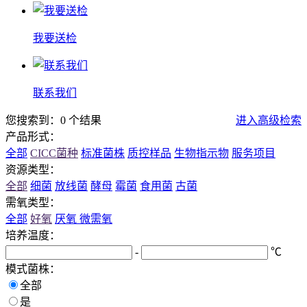
我要送检
联系我们
您搜索到：0 个结果
进入高级检索
产品形式：
全部
CICC菌种
标准菌株
质控样品
生物指示物
服务项目
资源类型：
全部
细菌
放线菌
酵母
霉菌
食用菌
古菌
需氧类型：
全部
好氧
厌氧
微需氧
培养温度：
-
℃
模式菌株：
全部
是