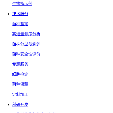
生物指示剂
技术服务
菌种鉴定
高通量测序分析
菌株分型与溯源
菌种安全性评价
专题服务
细胞检定
菌种保藏
定制加工
科研开发