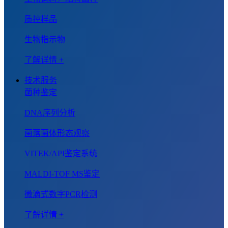
质控样品
生物指示物
了解详情 +
技术服务
菌种鉴定
DNA序列分析
菌落菌体形态观察
VITEK/API鉴定系统
MALDI-TOF MS鉴定
微滴式数字PCR检测
了解详情 +