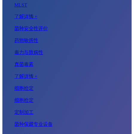
MLST
了解详情 +
菌种安全性评价
药物敏感性
毒力与致病性
真菌毒素
了解详情 +
细胞检定
细胞检定
定制加工
菌种保藏专业设备