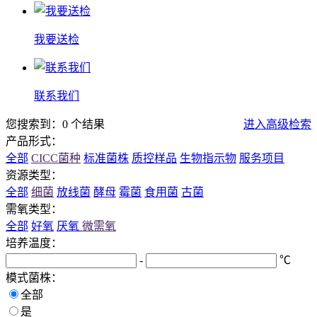
我要送检
联系我们
您搜索到：0 个结果
进入高级检索
产品形式：
全部
CICC菌种
标准菌株
质控样品
生物指示物
服务项目
资源类型：
全部
细菌
放线菌
酵母
霉菌
食用菌
古菌
需氧类型：
全部
好氧
厌氧
微需氧
培养温度：
-
℃
模式菌株：
全部
是