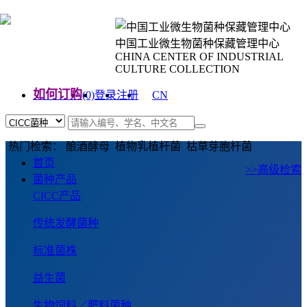
中国工业微生物菌种保藏管理中心
CHINA CENTER OF INDUSTRIAL
CULTURE COLLECTION
如何订购
(0)
登录
注册
CN
EN
热门检索： 酿酒酵母 植物乳植杆菌 枯草芽胞杆菌
首页
>>高级检索
菌种产品
CICC产品
传统发酵菌种
标准菌株
益生菌
生物饲料／肥料菌种