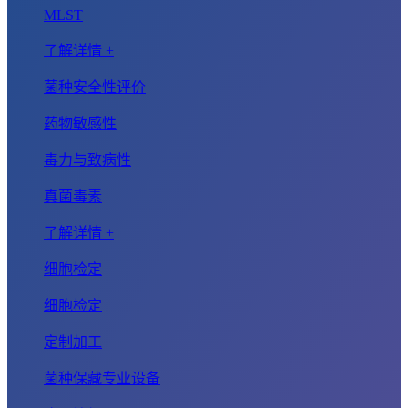
MLST
了解详情 +
菌种安全性评价
药物敏感性
毒力与致病性
真菌毒素
了解详情 +
细胞检定
细胞检定
定制加工
菌种保藏专业设备