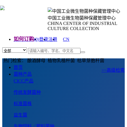
中国工业微生物菌种保藏管理中心
CHINA CENTER OF INDUSTRIAL
CULTURE COLLECTION
如何订购
(0)
登录
注册
CN
EN
热门检索： 酿酒酵母 植物乳植杆菌 枯草芽胞杆菌
首页
>>高级检索
菌种产品
CICC产品
传统发酵菌种
标准菌株
益生菌
生物饲料／肥料菌种