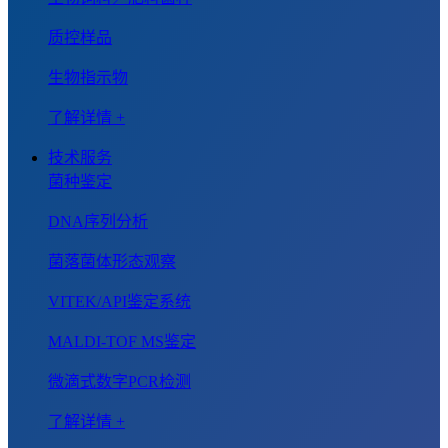
质控样品
生物指示物
了解详情 +
技术服务
菌种鉴定
DNA序列分析
菌落菌体形态观察
VITEK/API鉴定系统
MALDI-TOF MS鉴定
微滴式数字PCR检测
了解详情 +