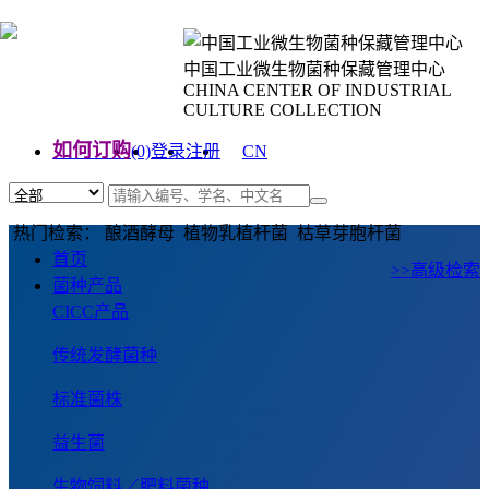
中国工业微生物菌种保藏管理中心
CHINA CENTER OF INDUSTRIAL
CULTURE COLLECTION
如何订购
(0)
登录
注册
CN
EN
热门检索： 酿酒酵母 植物乳植杆菌 枯草芽胞杆菌
首页
>>高级检索
菌种产品
CICC产品
传统发酵菌种
标准菌株
益生菌
生物饲料／肥料菌种