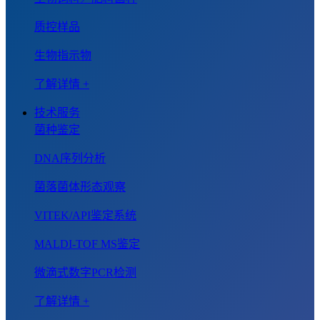
质控样品
生物指示物
了解详情 +
技术服务
菌种鉴定
DNA序列分析
菌落菌体形态观察
VITEK/API鉴定系统
MALDI-TOF MS鉴定
微滴式数字PCR检测
了解详情 +