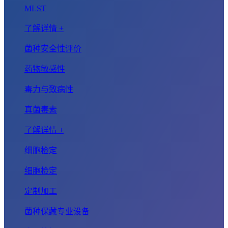
MLST
了解详情 +
菌种安全性评价
药物敏感性
毒力与致病性
真菌毒素
了解详情 +
细胞检定
细胞检定
定制加工
菌种保藏专业设备