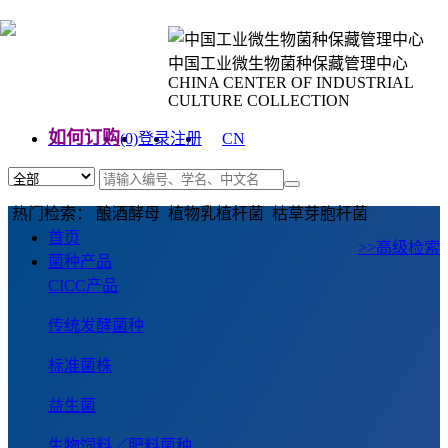
中国工业微生物菌种保藏管理中心
CHINA CENTER OF INDUSTRIAL
CULTURE COLLECTION
如何订购
(0)
登录
注册
CN
EN
热门检索： 酿酒酵母 植物乳植杆菌 枯草芽胞杆菌
首页
>>高级检索
菌种产品
CICC产品
传统发酵菌种
标准菌株
益生菌
生物饲料／肥料菌种