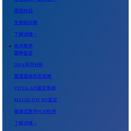
质控样品
生物指示物
了解详情 +
技术服务
菌种鉴定
DNA序列分析
菌落菌体形态观察
VITEK/API鉴定系统
MALDI-TOF MS鉴定
微滴式数字PCR检测
了解详情 +