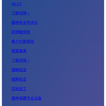
MLST
了解详情 +
菌种安全性评价
药物敏感性
毒力与致病性
真菌毒素
了解详情 +
细胞检定
细胞检定
定制加工
菌种保藏专业设备