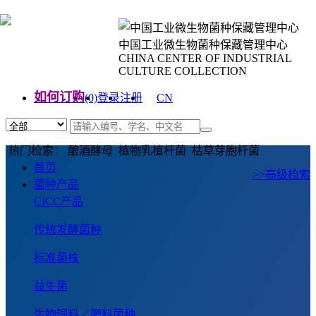
中国工业微生物菌种保藏管理中心
CHINA CENTER OF INDUSTRIAL
CULTURE COLLECTION
如何订购
(0)
登录
注册
CN
EN
热门检索： 酿酒酵母 植物乳植杆菌 枯草芽胞杆菌
首页
>>高级检索
菌种产品
CICC产品
传统发酵菌种
标准菌株
益生菌
生物饲料／肥料菌种