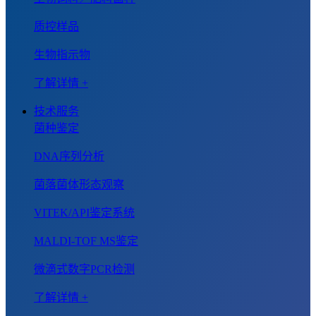
质控样品
生物指示物
了解详情 +
技术服务
菌种鉴定
DNA序列分析
菌落菌体形态观察
VITEK/API鉴定系统
MALDI-TOF MS鉴定
微滴式数字PCR检测
了解详情 +