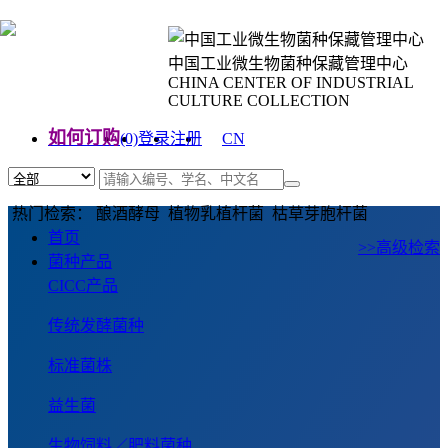
中国工业微生物菌种保藏管理中心
CHINA CENTER OF INDUSTRIAL
CULTURE COLLECTION
如何订购
(0)
登录
注册
CN
EN
热门检索： 酿酒酵母 植物乳植杆菌 枯草芽胞杆菌
首页
>>高级检索
菌种产品
CICC产品
传统发酵菌种
标准菌株
益生菌
生物饲料／肥料菌种