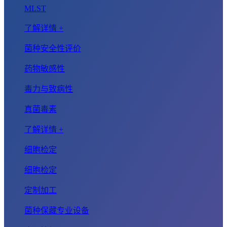
MLST
了解详情 +
菌种安全性评价
药物敏感性
毒力与致病性
真菌毒素
了解详情 +
细胞检定
细胞检定
定制加工
菌种保藏专业设备