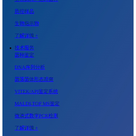
质控样品
生物指示物
了解详情 +
技术服务
菌种鉴定
DNA序列分析
菌落菌体形态观察
VITEK/API鉴定系统
MALDI-TOF MS鉴定
微滴式数字PCR检测
了解详情 +