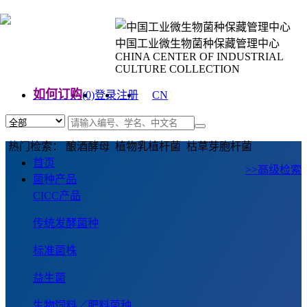
中国工业微生物菌种保藏管理中心
CHINA CENTER OF INDUSTRIAL
CULTURE COLLECTION
如何订购
(0)
登录
注册
CN
EN
热门检索： 酿酒酵母 植物乳植杆菌 枯草芽胞杆菌
首页
>>高级检索
菌种产品
CICC产品
传统发酵菌种
标准菌株
益生菌
生物饲料／肥料菌种