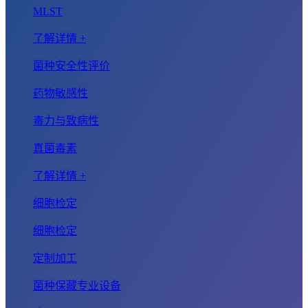
MLST
了解详情 +
菌种安全性评价
药物敏感性
毒力与致病性
真菌毒素
了解详情 +
细胞检定
细胞检定
定制加工
菌种保藏专业设备