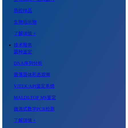
质控样品
生物指示物
了解详情 +
技术服务
菌种鉴定
DNA序列分析
菌落菌体形态观察
VITEK/API鉴定系统
MALDI-TOF MS鉴定
微滴式数字PCR检测
了解详情 +