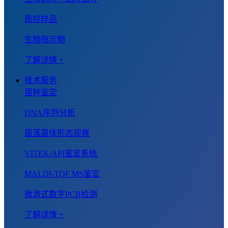
质控样品
生物指示物
了解详情 +
技术服务
菌种鉴定
DNA序列分析
菌落菌体形态观察
VITEK/API鉴定系统
MALDI-TOF MS鉴定
微滴式数字PCR检测
了解详情 +