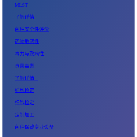
MLST
了解详情 +
菌种安全性评价
药物敏感性
毒力与致病性
真菌毒素
了解详情 +
细胞检定
细胞检定
定制加工
菌种保藏专业设备