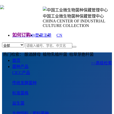
中国工业微生物菌种保藏管理中心
CHINA CENTER OF INDUSTRIAL
CULTURE COLLECTION
如何订购
(0)
登录
注册
CN
EN
热门检索： 酿酒酵母 植物乳植杆菌 枯草芽胞杆菌
首页
>>高级检索
菌种产品
CICC产品
传统发酵菌种
标准菌株
益生菌
生物饲料／肥料菌种