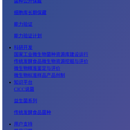
菌种公开保藏
细胞库长期保藏
能力验证
能力验证计划
科研开发
国家工业微生物菌种资源库建设运行
传统发酵食品微生物资源挖掘与评价
微生物精准鉴定与评价
微生物标准样品产品创制
知识平台
CICC说菌
益生菌系列
传统发酵食品菌种
用户支持