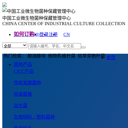
中国工业微生物菌种保藏管理中心
CHINA CENTER OF INDUSTRIAL CULTURE COLLECTION
如何订购
(0)
登录
注册
CN
EN
热门检索： 酿酒酵母 植物乳植杆菌 枯草芽胞杆菌
首页
菌种产品
CICC产品
传统发酵菌种
标准菌株
益生菌
生物饲料／肥料菌种