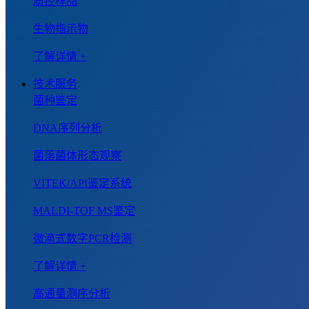
质控样品
生物指示物
了解详情 +
技术服务
菌种鉴定
DNA序列分析
菌落菌体形态观察
VITEK/API鉴定系统
MALDI-TOF MS鉴定
微滴式数字PCR检测
了解详情 +
高通量测序分析