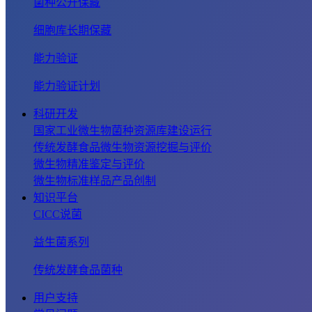
菌种公开保藏
细胞库长期保藏
能力验证
能力验证计划
科研开发
国家工业微生物菌种资源库建设运行
传统发酵食品微生物资源挖掘与评价
微生物精准鉴定与评价
微生物标准样品产品创制
知识平台
CICC说菌
益生菌系列
传统发酵食品菌种
用户支持