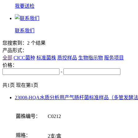
我要送检
联系我们
您搜索到：2 个结果
产品形式：
全部
CICC菌种
标准菌株
质控样品
生物指示物
服务项目
价格：
-
共1页 现在第1页
23008-HQA水质分析用产气肠杆菌标准样品（多管发酵
菌株编号：
C0212
规格：
2支/盒