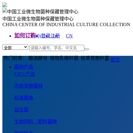
中国工业微生物菌种保藏管理中心
CHINA CENTER OF INDUSTRIAL CULTURE COLLECTION
如何订购
(0)
登录
注册
CN
EN
热门检索： 酿酒酵母 植物乳植杆菌 枯草芽胞杆菌
首页
菌种产品
CICC产品
传统发酵菌种
标准菌株
益生菌
生物饲料／肥料菌种