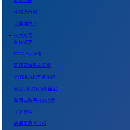
质控样品
生物指示物
了解详情 +
技术服务
菌种鉴定
DNA序列分析
菌落菌体形态观察
VITEK/API鉴定系统
MALDI-TOF MS鉴定
微滴式数字PCR检测
了解详情 +
高通量测序分析