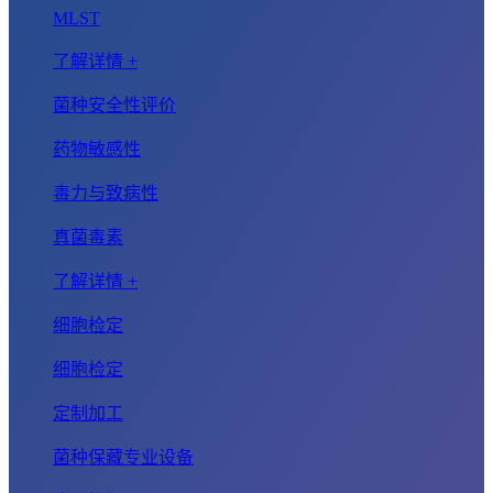
MLST
了解详情 +
菌种安全性评价
药物敏感性
毒力与致病性
真菌毒素
了解详情 +
细胞检定
细胞检定
定制加工
菌种保藏专业设备