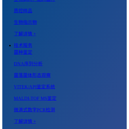
质控样品
生物指示物
了解详情 +
技术服务
菌种鉴定
DNA序列分析
菌落菌体形态观察
VITEK/API鉴定系统
MALDI-TOF MS鉴定
微滴式数字PCR检测
了解详情 +