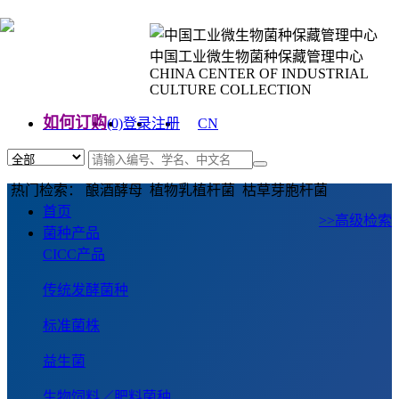
中国工业微生物菌种保藏管理中心
CHINA CENTER OF INDUSTRIAL
CULTURE COLLECTION
如何订购
(0)
登录
注册
CN
EN
热门检索： 酿酒酵母 植物乳植杆菌 枯草芽胞杆菌
首页
>>高级检索
菌种产品
CICC产品
传统发酵菌种
标准菌株
益生菌
生物饲料／肥料菌种